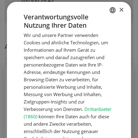
031 910 29 42
×
Verantwortungsvolle
Nutzung Ihrer Daten
GERMAN
Wir und unsere Partner verwenden
FRENCH
Cookies und ähnliche Technologien, um
Aktuelle Artikel von Isabel Häberli
Informationen auf Ihrem Gerät zu
speichern und darauf zuzugreifen und
personenbezogene Daten wie Ihre IP-
Adresse, eindeutige Kennungen und
Betriebsführung
Browsing-Daten zu verarbeiten, für
Familie und Betrieb als Gesamtheit
personalisierte Werbung und Inhalte,
betrachten
Messung von Werbung und Inhalten,
Zielgruppen-Insights und zur
Betriebsführung
Verbesserung von Diensten.
Drittanbieter
(1860)
können Ihre Daten auch für diese
ZUM ARTIKEL
und andere Zwecke verarbeiten,
einschließlich der Nutzung genauer