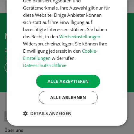
Geolokalisierungsdaten und
Gerätemerkmale. Ihre Auswahl gilt nur für
diese Website. Einige Anbieter können
sich statt auf Ihre Einwilligung auf
berechtigte Interessen stützen; Sie haben
Newsletter abonnieren
das Recht, in den
Werbeeinstellungen
Widerspruch einzulegen. Sie können Ihre
Erhalten Sie die aktuellen News aus der
Einwilligung jederzeit in den
Cookie-
Landwirtschaftsbranche.
Einstellungen
widerrufen.
Datenschutzrichtlinie
ABONNIEREN
ALLE AKZEPTIEREN
ALLE ABLEHNEN
DETAILS ANZEIGEN
Über uns