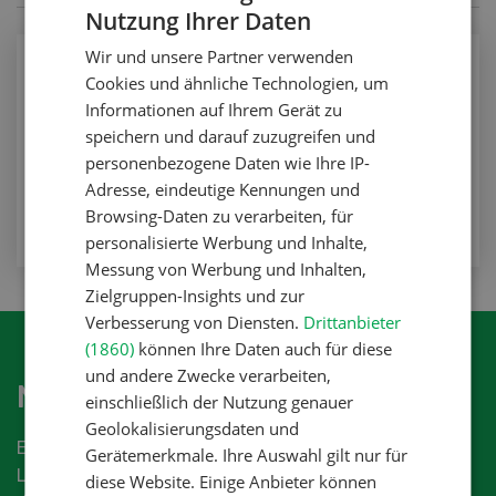
Nutzung Ihrer Daten
GERMAN
Wir und unsere Partner verwenden
FRENCH
Nutztiere
Cookies und ähnliche Technologien, um
Hitze: Feind der Fruchtbarkeit
Informationen auf Ihrem Gerät zu
speichern und darauf zuzugreifen und
Nutztiere
personenbezogene Daten wie Ihre IP-
Adresse, eindeutige Kennungen und
ZUM ARTIKEL
Browsing-Daten zu verarbeiten, für
personalisierte Werbung und Inhalte,
Messung von Werbung und Inhalten,
Zielgruppen-Insights und zur
Verbesserung von Diensten.
Drittanbieter
(1860)
können Ihre Daten auch für diese
und andere Zwecke verarbeiten,
Newsletter abonnieren
einschließlich der Nutzung genauer
Geolokalisierungsdaten und
Erhalten Sie die aktuellen News aus der
Gerätemerkmale. Ihre Auswahl gilt nur für
Landwirtschaftsbranche.
diese Website. Einige Anbieter können