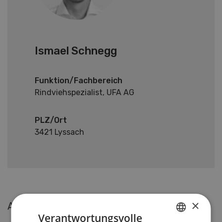
Ismael Schnegg
Funktion/Fachbereich
Rindviehspezialist, UFA AG
PLZ/Ort
3421 Lyssach
×
Aktuelle Artikel von Ismael Schnegg
Verantwortungsvolle