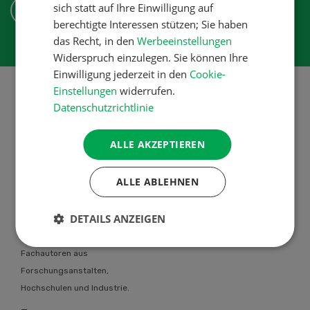
sich statt auf Ihre Einwilligung auf
ABONNIEREN
berechtigte Interessen stützen; Sie haben
das Recht, in den
Werbeeinstellungen
Widerspruch einzulegen. Sie können Ihre
Einwilligung jederzeit in den
Cookie-
Einstellungen
widerrufen.
Datenschutzrichtlinie
Über uns
ALLE AKZEPTIEREN
Die UFA-Revue bietet allen
Schweizer Landwirtinnen und
ALLE ABLEHNEN
Landwirten individuelle berufliche
Problemlösungen an. Das UFA-
DETAILS ANZEIGEN
Revue Team steht in engem
Kontakt mit einer Vielzahl von
Fachautoren aus
Forschungsanstalten,
Hochschulen und Industrie.