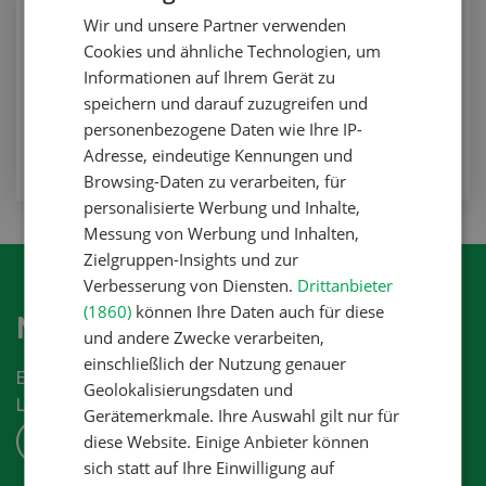
Pflanzenbau
Wir und unsere Partner verwenden
FRENCH
Die Qualität im Fokus
Cookies und ähnliche Technologien, um
Informationen auf Ihrem Gerät zu
Pflanzenbau
speichern und darauf zuzugreifen und
personenbezogene Daten wie Ihre IP-
ZUM ARTIKEL
Adresse, eindeutige Kennungen und
Browsing-Daten zu verarbeiten, für
personalisierte Werbung und Inhalte,
Messung von Werbung und Inhalten,
Zielgruppen-Insights und zur
Verbesserung von Diensten.
Drittanbieter
(1860)
können Ihre Daten auch für diese
Newsletter abonnieren
und andere Zwecke verarbeiten,
einschließlich der Nutzung genauer
Erhalten Sie die aktuellen News aus der
Geolokalisierungsdaten und
Landwirtschaftsbranche.
Gerätemerkmale. Ihre Auswahl gilt nur für
diese Website. Einige Anbieter können
ABONNIEREN
sich statt auf Ihre Einwilligung auf