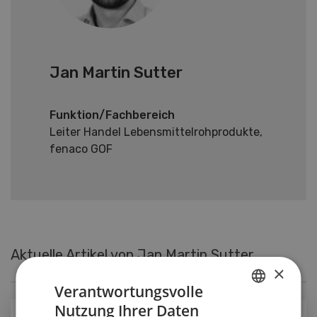
Jan Martin Sutter
Funktion/Fachbereich
Leiter Handel Lebensmittelrohprodukte,
fenaco GOF
Aktuelle Artikel von Jan Martin Sutter
×
Verantwortungsvolle
Nutzung Ihrer Daten
GERMAN