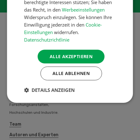
berechtigte Interessen stützen; Sie haben
das Recht, in den
Werbeeinstellungen
Widerspruch einzulegen. Sie können Ihre
Einwilligung jederzeit in den
Cookie-
Einstellungen
widerrufen.
Datenschutzrichtlinie
Über uns
Die UFA-Revue bietet allen
ALLE AKZEPTIEREN
Schweizer Landwirtinnen und
Landwirten individuelle berufliche
ALLE ABLEHNEN
Problemlösungen an. Das UFA-
Revue Team steht in engem
DETAILS ANZEIGEN
Kontakt mit einer Vielzahl von
Fachautoren aus
Forschungsanstalten,
Hochschulen und Industrie.
Team
Autoren und Experten