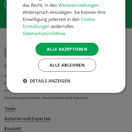
ABONNIEREN
das Recht, in den
Werbeeinstellungen
Widerspruch einzulegen. Sie können Ihre
Einwilligung jederzeit in den
Cookie-
Einstellungen
widerrufen.
Datenschutzrichtlinie
ALLE AKZEPTIEREN
ALLE ABLEHNEN
Über uns
Die UFA-Revue bietet allen Schweizer Landwirtinnen und Landwirten
DETAILS ANZEIGEN
individuelle berufliche Problemlösungen an. Das UFA-Revue Team steht
in engem Kontakt mit einer Vielzahl von Fachautoren aus
Forschungsanstalten, Hochschulen und Industrie.
Team
Autoren und Experten
Kontakt