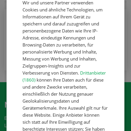
Wir und unsere Partner verwenden
FRENCH
Cookies und ähnliche Technologien, um
Informationen auf Ihrem Gerät zu
Pflanzenbau
speichern und darauf zuzugreifen und
Maiszünslerbekämpfung
personenbezogene Daten wie Ihre IP-
Adresse, eindeutige Kennungen und
Pflanzenbau
Browsing-Daten zu verarbeiten, für
ZUM ARTIKEL
personalisierte Werbung und Inhalte,
Messung von Werbung und Inhalten,
Zielgruppen-Insights und zur
Verbesserung von Diensten.
Drittanbieter
(1860)
können Ihre Daten auch für diese
und andere Zwecke verarbeiten,
einschließlich der Nutzung genauer
Geolokalisierungsdaten und
Newsletter abonnieren
Gerätemerkmale. Ihre Auswahl gilt nur für
diese Website. Einige Anbieter können
Erhalten Sie die aktuellen News aus der
sich statt auf Ihre Einwilligung auf
Landwirtschaftsbranche.
berechtigte Interessen stützen; Sie haben