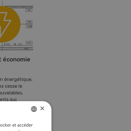
et économie
ion énergétique,
ns cesse le
ouvelables,
nts qui
×
tocker et accéder
GERMAN