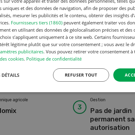
s sur votre appareil et traiter des données personnelles, telles q
nts uniques et des données de navigation, afin de proposer des publ
isés, mesurer les publicités et le contenu, obtenir des insights d
vices.
Fournisseurs tiers (1860)
peuvent également traiter vos donn
2
3
4
5
ment en utilisant des données de géolocalisation précises et des 
s choix s’appliquent uniquement à ce site web. Certains fournisse
ntérêt légitime plutôt que sur votre consentement ; vous avez le dr
amètres publicitaires
. Vous pouvez retirer votre consentement 
des cookies
.
Politique de confidentialité
 DÉTAILS
REFUSER TOUT
ACC
nique agricole
Gestion
lomix
Pas de jardin
permanent s
autorisation