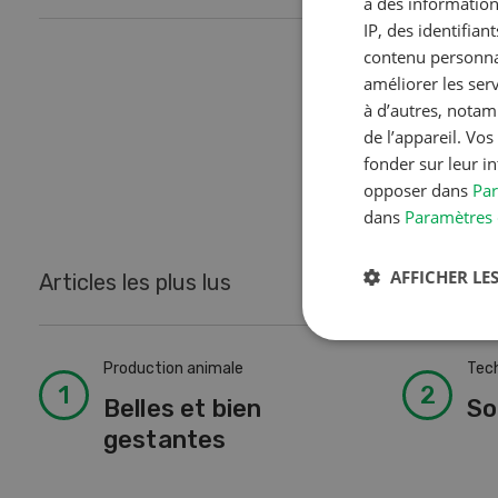
à des information
IP, des identifia
contenu personnal
améliorer les ser
1
à d’autres, notam
de l’appareil. Vo
fonder sur leur i
opposer dans
Par
dans
Paramètres 
AFFICHER LES
Articles les plus lus
Production animale
Tech
Belles et bien
So
gestantes