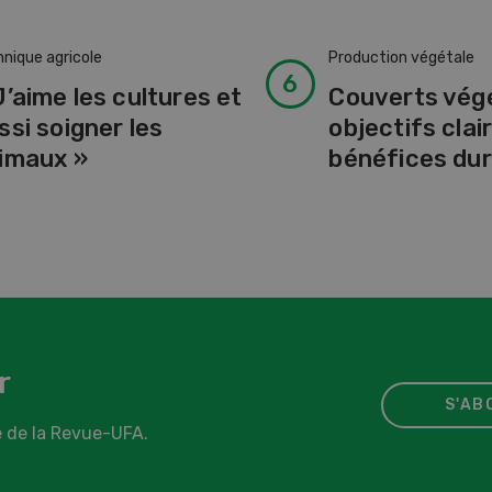
nique agricole
Production végétale
J’aime les cultures et
Couverts vég
ssi soigner les
objectifs clair
imaux »
bénéfices dur
r
S'AB
 de la Revue-UFA.