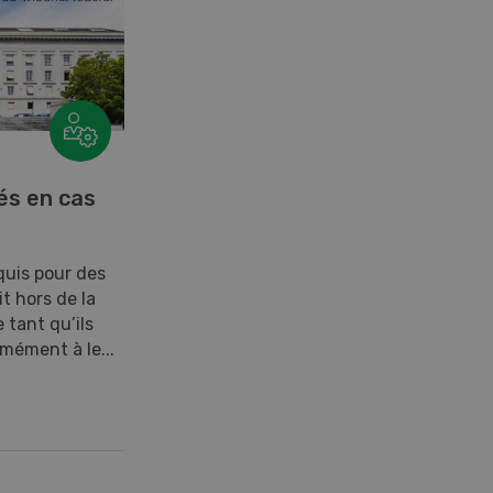
és en cas
quis pour des
t hors de la
e tant qu’ils
rmément à le...