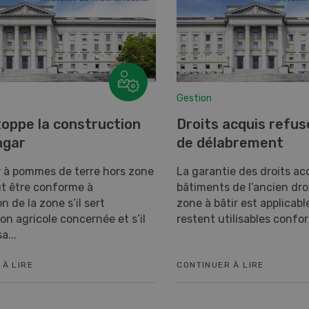
Gestion
toppe la construction
Droits acquis refus
ngar
de délabrement
 à pommes de terre hors zone
La garantie des droits ac
ut être conforme à
bâtiments de l’ancien droi
on de la zone s’il sert
zone à bâtir est applicabl
ion agricole concernée et s’il
restent utilisables confo
a...
 À LIRE
CONTINUER À LIRE