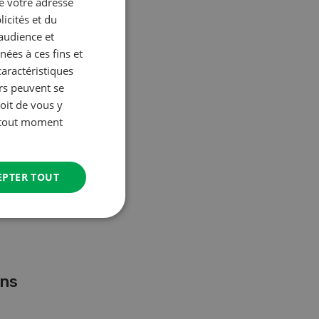
ue votre adresse
FRENCH
icités et du
’audience et
ées à ces fins et
caractéristiques
urs peuvent se
oit de vous y
à tout moment
EPTER TOUT
ans