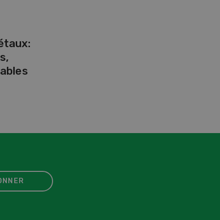
étaux:
s,
ables
ONNER