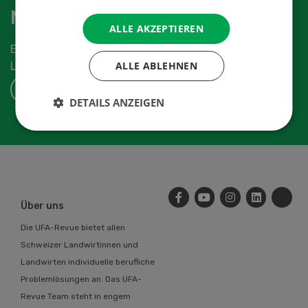
Newsletter abonnieren
ALLE AKZEPTIEREN
Erhalten Sie die aktuellen News aus der
ALLE ABLEHNEN
Landwirtschaftsbranche.
ABONNIEREN
DETAILS ANZEIGEN
Über uns
Die UFA-Revue bietet allen
Schweizer Landwirtinnen und
Landwirten individuelle berufliche
Problemlösungen an. Das UFA-
Revue Team steht in engem