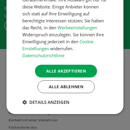
diese Website. Einige Anbieter können
Erhalten Sie die aktuellen News aus der
sich statt auf Ihre Einwilligung auf
Landwirtschaftsbranche.
berechtigte Interessen stützen; Sie haben
ABONNIEREN
das Recht, in den
Werbeeinstellungen
Widerspruch einzulegen. Sie können Ihre
Einwilligung jederzeit in den
Cookie-
Einstellungen
widerrufen.
Datenschutzrichtlinie
ALLE AKZEPTIEREN
Über uns
Die UFA-Revue bietet allen
ALLE ABLEHNEN
Schweizer Landwirtinnen und
Landwirten individuelle berufliche
DETAILS ANZEIGEN
Problemlösungen an. Das UFA-
Revue Team steht in engem
Kontakt mit einer Vielzahl von
Fachautoren aus