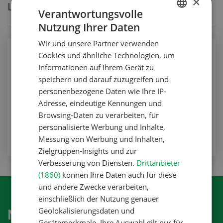
×
Lüchinger
Verantwortungsvolle
Nutzung Ihrer Daten
GERMAN
Wir und unsere Partner verwenden
FRENCH
Nutztiere
Cookies und ähnliche Technologien, um
Stark verbreitet und wenig bekannt: Was
Informationen auf Ihrem Gerät zu
speichern und darauf zuzugreifen und
sind Coxiellen?
personenbezogene Daten wie Ihre IP-
Nutztiere
Adresse, eindeutige Kennungen und
Browsing-Daten zu verarbeiten, für
ZUM ARTIKEL
personalisierte Werbung und Inhalte,
Messung von Werbung und Inhalten,
Zielgruppen-Insights und zur
Verbesserung von Diensten.
Drittanbieter
(1860)
können Ihre Daten auch für diese
und andere Zwecke verarbeiten,
einschließlich der Nutzung genauer
Geolokalisierungsdaten und
Newsletter abonnieren
Gerätemerkmale. Ihre Auswahl gilt nur für