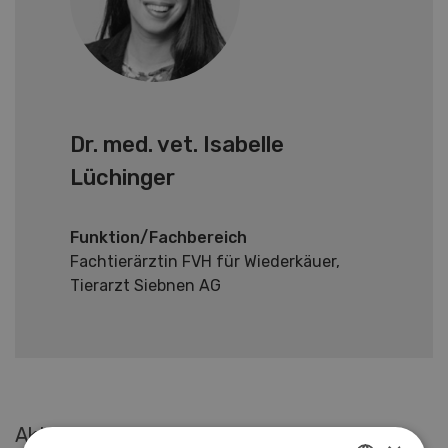
Dr. med. vet. Isabelle
Lüchinger
Funktion/Fachbereich
Fachtierärztin FVH für Wiederkäuer,
Tierarzt Siebnen AG
Aktuelle Artikel von Dr. med. vet. Isabelle