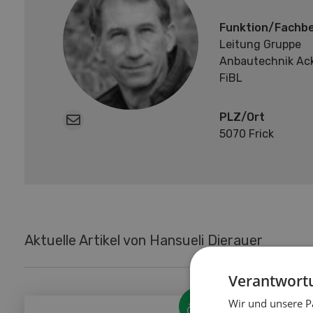
Funktion/Fachbe
Leitung Gruppe
Anbautechnik Ac
FiBL
PLZ/Ort
5070 Frick
Aktuelle Artikel von Hansueli Dierauer
Verantwortu
Wir und unsere P