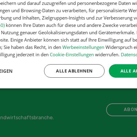
peichern und darauf zuzugreifen und personenbezogene Daten wie
ngen und Browsing-Daten zu verarbeiten, für personalisierte Wer
nik
ung und Inhalten, Zielgruppen-Insights und zur Verbesserung v
riegel
60)
können Ihre Daten auch für diese und andere Zwecke verarbei
er Nutzung genauer Geolokalisierungsdaten und Gerätemerkmale. I
chnik
ite. Einige Anbieter können sich statt auf Ihre Einwilligung auf b
n; Sie haben das Recht, in den
Werbeeinstellungen
Widerspruch ei
lligung jederzeit in den
Cookie-Einstellungen
widerrufen.
Datensc
IKEL
EIGEN
ALLE ABLEHNEN
ALLE A
ABON
Landwirtschaftsbranche.