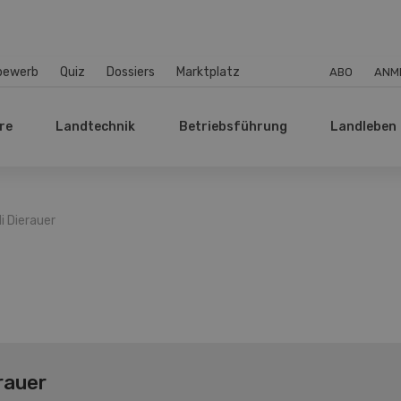
bewerb
Quiz
Dossiers
Marktplatz
ABO
ANM
re
Landtechnik
Betriebsführung
Landleben
i Dierauer
rauer