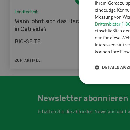
Ihrem Gerät zu s
eindeutige Kennu
Landtechnik
Landtech
Messung von Werb
Wann lohnt sich das Hacken
Hackst
Drittanbieter (18
in Getreide?
einschließlich d
Landte
nur für diese Webs
BIO-SEITE
Interessen stütze
können Ihre Einwi
ZUM ARTIKEL
ZUM ART
DETAILS ANZ
Newsletter abonnieren
Erhalten Sie die aktuellen News aus der 