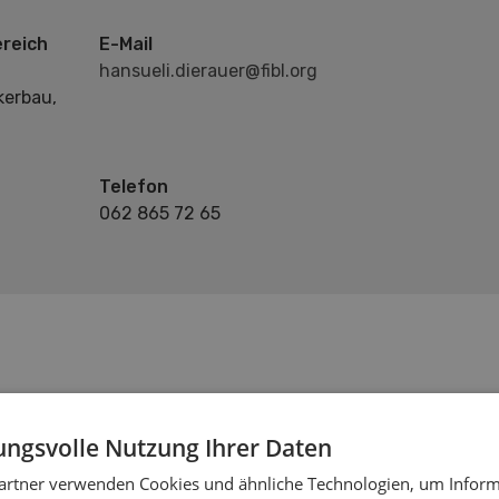
reich
E-Mail
hansueli.dierauer@fibl.org
kerbau,
Telefon
062 865 72 65
ngsvolle Nutzung Ihrer Daten
artner verwenden Cookies und ähnliche Technologien, um Inform