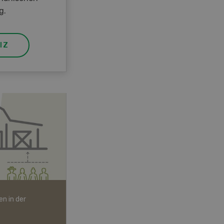
g.
IZ
n in der
Bio-Artikel