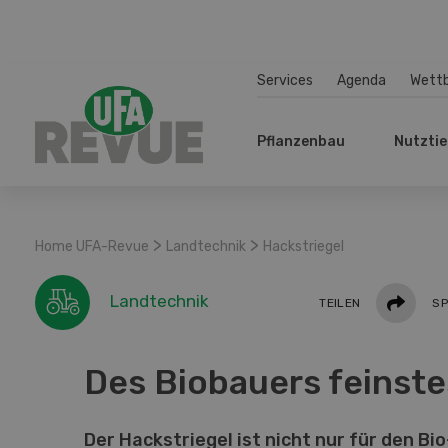
Services
Agenda
Wett
Pflanzenbau
Nutztie
>
>
Home UFA-Revue
Landtechnik
Hackstriegel
Teilen
Landtechnik
TEILEN
SP
Des Biobauers feinste
Der Hackstriegel ist nicht nur für den B