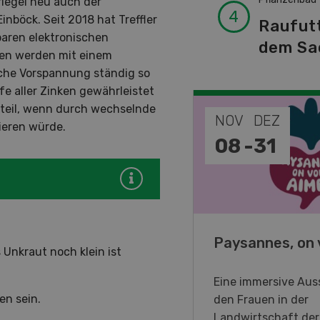
iegel neu auch der
inböck. Seit 2018 hat Treffler
Raufut
baren elektronischen
dem Sa
ken werden mit einem
sche Vorspannung ständig so
fe aller Zinken gewährleistet
orteil, wenn durch wechselnde
EP
NOV
DEZ
ieren würde.
-
11
08
-
31
o Days 2026
Paysannes, on 
 Unkraut noch klein ist
eller Forstmaschinen laden
Eine immersive Auss
en sein.
en DemoDays 2026 nach
den Frauen in der
isbach zu Live-
Landwirtschaft de