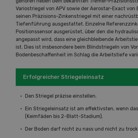
gehören neben dem bekannten Treffler-Präzisionsstr
Variostriegel von APV sowie der Aerostar-Exact von E
seinen Präzisions-Zinkenstriegel mit einer nachrüst
Tiefenführung ausgestattet. Einzelne Referenzzin
Positionssensor ausgerüstet, über den die hydrauli
angepasst wird, dass eine gleichbleibende Arbeitstie
ist. Dies ist insbesondere beim Blindstriegeln von V
S
Bodenbeschaffenheit im Schlag die Arbeitstiefe vari
10
Erfolgreicher Striegeleinsatz
Den Striegel präzise einstellen.
Dem
Ein Striegeleinsatz ist am effektivsten, wenn das
(Keimfäden bis 2-Blatt-Stadium).
Die K
Der Boden darf nicht zu nass und nicht zu trock
zu d
Wiedl