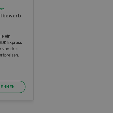
erb
Wettbewerb
tbewerb
Fotorätsel 07-08/26
Gewinnen Sie eines von fünf
LANDI Taschenmessern
ie ein
HDK Express
n von drei
rtpreisen.
NEHMEN
JETZT TEILNEHMEN