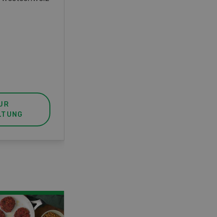
unser FBA-Weiterbildungskurs
die perfekte Wahl für Sie. Der
Abschluss lässt sich mit einem
Praktikum zum fachbezogenen,
berufsunabhängigen Ausweis
erweitern.
UR
MEHR ZUR
LTUNG
VERANSTALTUNG