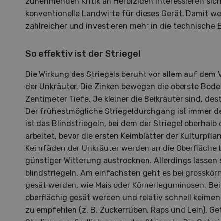
zunehmenden Kritik an Herbiziden interessieren si
konventionelle Landwirte für dieses Gerät. Damit w
zahlreicher und investieren mehr in die technische 
So effektiv ist der Striegel
Die Wirkung des Striegels beruht vor allem auf dem
der Unkräuter. Die Zinken bewegen die oberste Bode
Zentimeter Tiefe. Je kleiner die Beikräuter sind, des
Der frühestmögliche Striegeldurchgang ist immer der 
ist das Blindstriegeln, bei dem der Striegel oberhal
arbeitet, bevor die ersten Keimblätter der Kulturpfla
Keimfäden der Unkräuter werden an die Oberfläche b
günstiger Witterung austrocknen. Allerdings lassen s
blindstriegeln. Am einfachsten geht es bei grosskörn
gesät werden, wie Mais oder Körnerleguminosen. Bei
Hof in neuer Hand
La
oberflächig gesät werden und relativ schnell keimen,
zu empfehlen (z. B. Zuckerrüben, Raps und Lein). Get