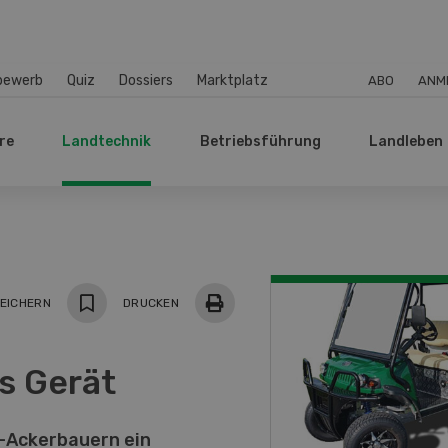
bewerb
Quiz
Dossiers
Marktplatz
ABO
ANM
re
Landtechnik
Betriebsführung
Landleben
EICHERN
DRUCKEN
s Gerät
io-Ackerbauern ein