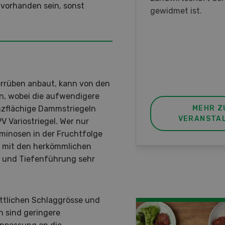
 vorhanden sein, sonst
nstrationen und der CH-
gewidmet ist.
ere des neuen 8-Rad-
rders ein.
errüben anbaut, kann von den
en, wobei die aufwendigere
anzflächige Dammstriegeln
MEHR ZUR
MEHR Z
VERANSTALTUNG
VERANSTA
PV Variostriegel. Wer nur
minosen in der Fruchtfolge
h mit den herkömmlichen
g und Tiefenführung sehr
ittlichen Schlaggrösse und
n sind geringere