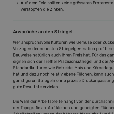
Auf dem Feld sollten keine grösseren Erntereste
Demo
verstopfen die Zinken.
Premi
Forwa
Ansprüche an den Striegel
Wer anspruchsvolle Kulturen wie Gemüse oder Zuck
Vorzügen der neuesten Striegelgeneration profitier
Bauweise natürlich auch ihren Preis hat. Für das g
eignen sich der Treffler Präzisionsstriegel und der A
Standardkulturen wie Getreide, Mais und Körnerlegu
hat und dazu noch relativ ebene Flächen, kann auc
günstigeren Striegeln ohne präzise Druckanpassun
gute Resultate erzielen.
Die Wahl der Arbeitsbreite hängt von der durchschn
der Topografie ab. Auf kleinen und geneigten Fläche