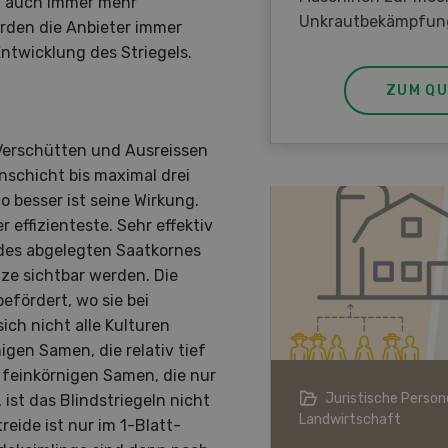
ch auch immer mehr
Unkrautbekämpfun
erden die Anbieter immer
Entwicklung des Striegels.
ZUM QU
 Verschütten und Ausreissen
nschicht bis maximal drei
to besser ist seine Wirkung.
effizienteste. Sehr effektiv
b des abgelegten Saatkornes
nze sichtbar werden. Die
efördert, wo sie bei
ich nicht alle Kulturen
igen Samen, die relativ tief
 feinkörnigen Samen, die nur
ndwirtschaft im Klimawandel
Juristische Persone
 ist das Blindstriegeln nicht
Landwirtschaft
reide ist nur im 1-Blatt-