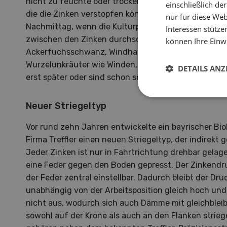
nicht zu feuchte oder trockene Bedingungen und ke
einschließlich d
die die Zinken verstopfen könnten. Optimal ist der 
nur für diese Webs
Nachmittag, wenn die Kulturpflanzen etwas schlaff 
Interessen stütze
zwischen den Zinken durchschlängeln. Weniger effek
können Ihre Einwi
Ackerfuchsschwanz, Windhalm, Hohlzahn und Voge
Wurzelunkräuter wie Winden, Ampfer, Disteln und Qu
DETAILS ANZ
erst später oder sind schon sehr früh gut verwurzelt
Neuer Striegeltyp
Vor rund zehn Jahren entwickelte ein bayrischer B
Firma Treffler einen neuen Striegeltyp, der indirekt 
Jeder Zinken ist nur in Fahrtrichtung drehbar gelag
eine Feder gegen den Boden gepresst. Der Zinkendru
der Feder zentral einstellbar. Dadurch bleibt der Dr
unabhängig von der Arbeitsposition gleich hoch und 
nicht aus, wodurch sich auch Dämme mit gleichblei
sowohl auf der Krone als auch an den Flanken strieg