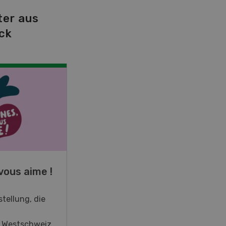
ter aus
ck
NOV
JAN
19
-
28
vous aime !
Fachkurs Aquakultur
tellung, die
Sind Sie in der Fischzucht tätig
oder interessieren Sie sich für
r Westschweiz
das Thema? In diesem Fall ist