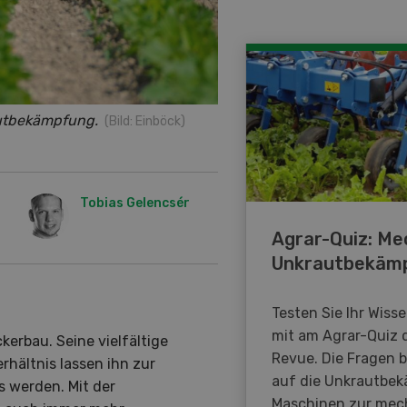
rautbekämpfung.
(Bild: Einböck)
Tobias Gelencsér
Agrar-Quiz: Me
Unkrautbekäm
Testen Sie Ihr Wiss
mit am Agrar-Quiz 
ckerbau. Seine vielfältige
Revue. Die Fragen 
hältnis lassen ihn zur
auf die Unkrautbe
 werden. Mit der
Maschinen zur mec