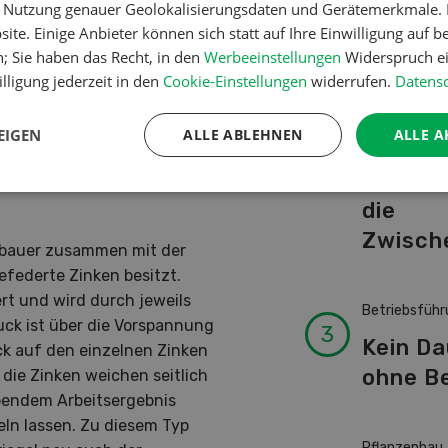
ine groben Ernterückstände,
er Nutzung genauer Geolokalisierungsdaten und Gerätemerkmale. I
Schwei
Einsatz an einem sonnigen
ite. Einige Anbieter können sich statt auf Ihre Einwilligung auf b
Kuhnam
sind und sich besser
n; Sie haben das Recht, in den
Werbeeinstellungen
Widerspruch ei
von A-
tiv ist das Striegeln gegen
lligung jederzeit in den
Cookie-Einstellungen
widerrufen.
Datensc
lwicke und gegen
ecke. Diese keimen teilweise
EIGEN
ALLE ABLEHNEN
ALLE A
Pflanzenbau
.
Erst da
die
Zwisch
iobauer zusammen mit der
gefederte Zinken besitzt.
ert und wird durch jeweils
Betriebsführ
ck ist über die Vorspannung
Kein D
uck auf den einzelnen Zinken
ohne Be
die Zinken weichen seitlich
bendem Arbeitsergebnis
eln lassen. Zu diesem Typ
Pflanzenbau