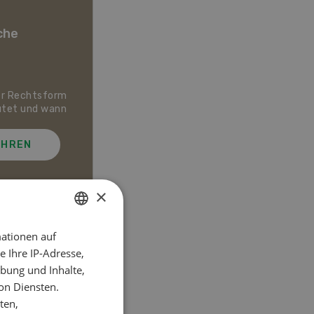
che
er Rechtsform
Dossier Bio-Artikel
utet und wann
AHREN
MEHR ERFAHREN
×
ationen auf
GERMAN
el
 Ihre IP-Adresse,
FRENCH
bung und Inhalte,
on Diensten.
ten,