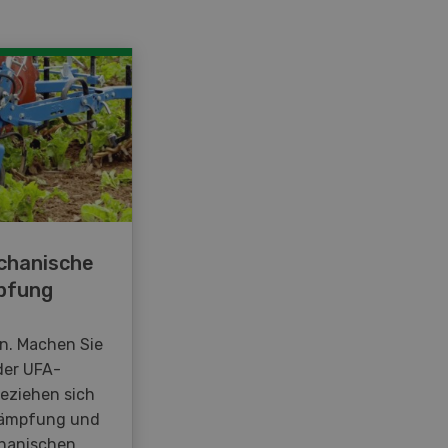
chanische
pfung
en. Machen Sie
der UFA-
beziehen sich
kämpfung und
hanischen