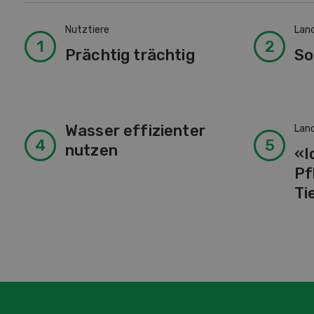
Nutztiere
Lan
Prächtig trächtig
So
Wasser effizienter
Lan
nutzen
«I
Pf
Ti