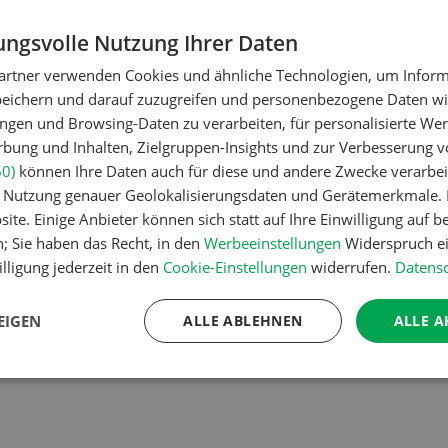
haben sich die monatela
ngsvolle Nutzung Ihrer Daten
Vorbereitungen auf den
definitiv gelohnt.
artner verwenden Cookies und ähnliche Technologien, um Inform
peichern und darauf zuzugreifen und personenbezogene Daten wie
ngen und Browsing-Daten zu verarbeiten, für personalisierte Wer
ung und Inhalten, Zielgruppen-Insights und zur Verbesserung v
AHREN
MEHR ERFAHREN
60)
können Ihre Daten auch für diese und andere Zwecke verarbei
er Nutzung genauer Geolokalisierungsdaten und Gerätemerkmale. I
ite. Einige Anbieter können sich statt auf Ihre Einwilligung auf b
n; Sie haben das Recht, in den
Werbeeinstellungen
Widerspruch ei
2
3
4
5
lligung jederzeit in den
Cookie-Einstellungen
widerrufen.
Datensc
EIGEN
ALLE ABLEHNEN
ALLE A