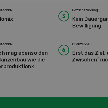
dtechnik
Betriebsführung
lomix
Kein Dauerga
Bewilligung
dtechnik
Pflanzenbau
ch mag ebenso den
Erst das Ziel,
lanzenbau wie die
Zwischenfruc
erproduktion»