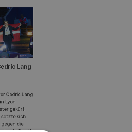
Cedric Lang
r Cedric Lang
in Lyon
ster gekürt.
 setzte sich
r gegen die
z durch. Damit