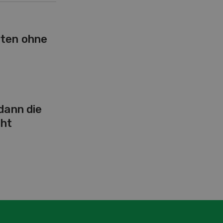
rten ohne
 dann die
ht