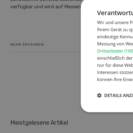
verfügbar und wird auf Messen verteilt.
Verantwortu
Wir und unsere P
Ihrem Gerät zu s
eindeutige Kennu
Messung von Werb
MEHR ERFAHREN
MEHR ERF
Drittanbieter (18
einschließlich d
nur für diese Webs
Interessen stütze
1
können Ihre Einwi
DETAILS ANZ
Meistgelesene Artikel