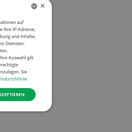
×
ngen
 Wettkampf
ationen auf
GERMAN
 Ihre IP-Adresse,
FRENCH
bung und Inhalte,
on Diensten.
ten,
hre Auswahl gilt
erechtigte
nzulegen. Sie
hutzrichtlinie
KZEPTIEREN