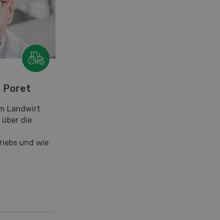
e Poret
em Landwirt
 über die
riebs und wie