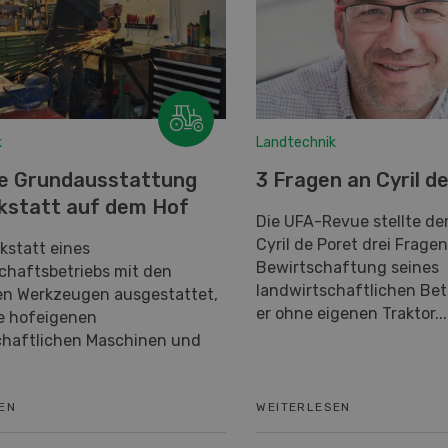
k
Landtechnik
e Grundausstattung
3 Fragen an Cyril d
kstatt auf dem Hof
Die UFA-Revue stellte d
Cyril de Poret drei Fragen
rkstatt eines
Bewirtschaftung seines
chaftsbetriebs mit den
landwirtschaftlichen Bet
en Werkzeugen ausgestattet,
er ohne eigenen Traktor...
e hofeigenen
chaftlichen Maschinen und
EN
WEITERLESEN