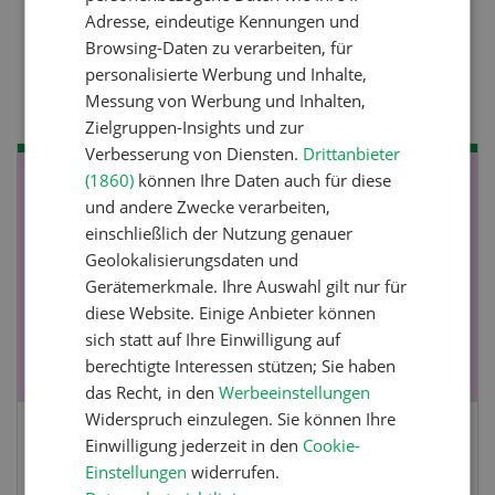
Adresse, eindeutige Kennungen und
Pflanzenbau
Browsing-Daten zu verarbeiten, für
personalisierte Werbung und Inhalte,
Raufutter aus dem Sack
Messung von Werbung und Inhalten,
Zielgruppen-Insights und zur
Verbesserung von Diensten.
Drittanbieter
(1860)
können Ihre Daten auch für diese
NOV
JAN
und andere Zwecke verarbeiten,
19
-
28
einschließlich der Nutzung genauer
Geolokalisierungsdaten und
Gerätemerkmale. Ihre Auswahl gilt nur für
diese Website. Einige Anbieter können
sich statt auf Ihre Einwilligung auf
berechtigte Interessen stützen; Sie haben
das Recht, in den
Werbeeinstellungen
Widerspruch einzulegen. Sie können Ihre
Einwilligung jederzeit in den
Cookie-
Fachkurs Aquakultur
Einstellungen
widerrufen.