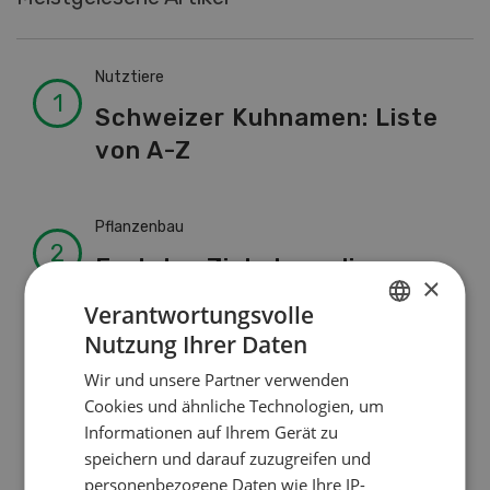
Nutztiere
Schweizer Kuhnamen: Liste
von A-Z
Pflanzenbau
Erst das Ziel, dann die
×
Zwischenfrucht
Verantwortungsvolle
Nutzung Ihrer Daten
GERMAN
Betriebsführung
Wir und unsere Partner verwenden
FRENCH
Cookies und ähnliche Technologien, um
Kein Dauergarten ohne
Informationen auf Ihrem Gerät zu
Bewilligung
speichern und darauf zuzugreifen und
personenbezogene Daten wie Ihre IP-