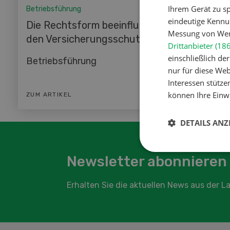
Ihrem Gerät zu s
Betriebsführung
Betriebs
eindeutige Kennu
Die Rechtsform beeinflusst
Versic
Messung von Werb
den Versicherungsschutz
Drittanbieter (18
Sonder
einschließlich d
Betriebsführung
nur für diese Webs
Interessen stütze
können Ihre Einwi
ZUM ARTIKEL
ZUM ART
DETAILS ANZ
Newsletter abonnieren
Erhalten Sie die aktuellen News aus der 