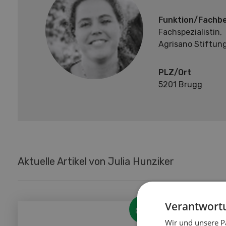
Funktion/Fachbe
Fachspezialistin,
Agrisano Stiftun
PLZ/Ort
5201 Brugg
Aktuelle Artikel von Julia Hunziker
Verantwortu
Wir und unsere P