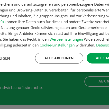
peichern und darauf zuzugreifen und personenbezogene Daten wie
führung
ngen und Browsing-Daten zu verarbeiten, für personalisierte Wer
herungen
ung und Inhalten, Zielgruppen-Insights und zur Verbesserung v
60)
können Ihre Daten auch für diese und andere Zwecke verarbei
thema Kooperationen
er Nutzung genauer Geolokalisierungsdaten und Gerätemerkmale. I
ite. Einige Anbieter können sich statt auf Ihre Einwilligung auf b
n; Sie haben das Recht, in den
Werbeeinstellungen
Widerspruch ei
lligung jederzeit in den
Cookie-Einstellungen
widerrufen.
Datensc
IKEL
EIGEN
ALLE ABLEHNEN
ALLE A
ABON
Landwirtschaftsbranche.