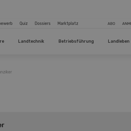
bewerb
Quiz
Dossiers
Marktplatz
ABO
ANM
re
Landtechnik
Betriebsführung
Landleben
unziker
er