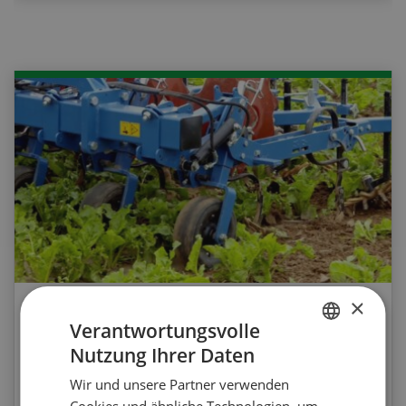
×
Agrar-Quiz: Mechanische
Verantwortungsvolle
Unkrautbekämpfung
Nutzung Ihrer Daten
GERMAN
Wir und unsere Partner verwenden
FRENCH
Testen Sie Ihr Wissen. Machen Sie mit am
Cookies und ähnliche Technologien, um