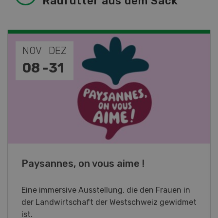
Raufutter aus dem Sack
NOV
JAN
19
-
28
Fachkurs Aquakultur
Sind Sie in der Fischzucht tätig oder
interessieren Sie sich für das Thema? In
diesem Fall ist unser FBA-Weiterbildungskurs