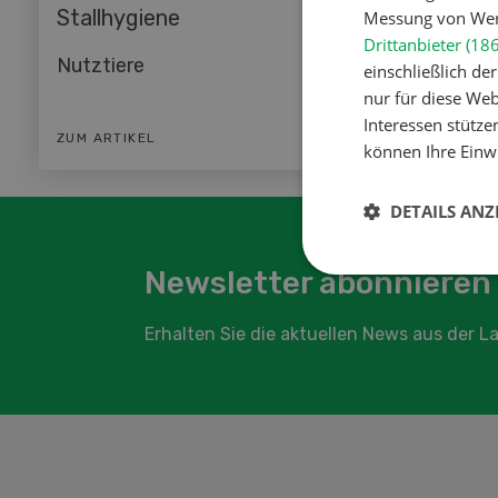
Stallhygiene
Bodenf
Messung von Werb
Drittanbieter (18
Nutztiere
Pflanz
einschließlich d
nur für diese Webs
Interessen stütze
ZUM ARTIKEL
ZUM ART
können Ihre Einwi
DETAILS ANZ
Newsletter abonnieren
Erhalten Sie die aktuellen News aus der 