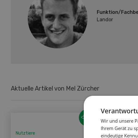
Funktion/Fachbe
Landor
Aktuelle Artikel von Mel Zürcher
Verantwortu
Wir und unsere P
Ihrem Gerät zu s
Nutztiere
Pflanzen
eindeutige Kennu