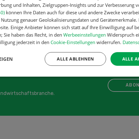
ruchtbarkeit
ung und Inhalten, Zielgruppen-Insights und zur Verbesserung v
60)
können Ihre Daten auch für diese und andere Zwecke verarbei
enbau
er Nutzung genauer Geolokalisierungsdaten und Gerätemerkmale. I
ite. Einige Anbieter können sich statt auf Ihre Einwilligung auf b
n; Sie haben das Recht, in den
Werbeeinstellungen
Widerspruch ei
IKEL
lligung jederzeit in den
Cookie-Einstellungen
widerrufen.
Datensc
EIGEN
ALLE ABLEHNEN
ALLE A
ABON
Landwirtschaftsbranche.