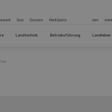
bewerb
Quiz
Dossiers
Marktplatz
ABO
ANM
re
Landtechnik
Betriebsführung
Landleben
cher