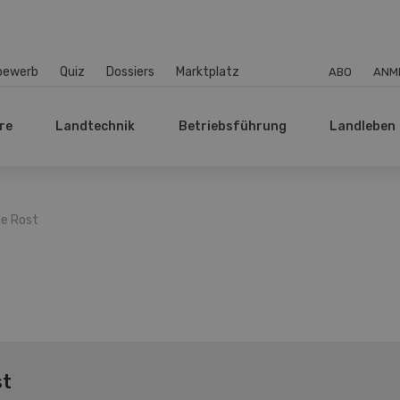
bewerb
Quiz
Dossiers
Marktplatz
ABO
ANM
re
Landtechnik
Betriebsführung
Landleben
ie Rost
st