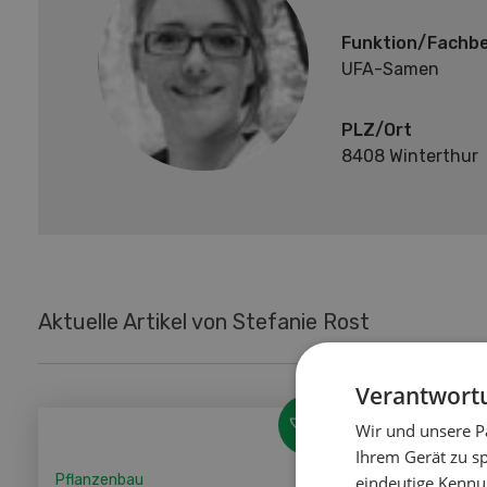
Funktion/Fachbe
UFA-Samen
PLZ/Ort
8408 Winterthur
Aktuelle Artikel von Stefanie Rost
Verantwortu
Wir und unsere P
Ihrem Gerät zu s
Pflanzenbau
eindeutige Kennu