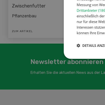
Messung von Werb
Zwischenfutter
Drittanbieter (18
Pflanzenbau
einschließlich d
nur für diese Webs
Interessen stütze
ZUM ARTIKEL
können Ihre Einwi
DETAILS ANZ
Newsletter abonnieren
Erhalten Sie die aktuellen News aus der 