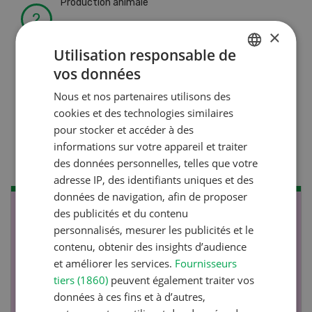
Production animale
L’aide du vétérinaire: «Que
×
faire en cas de diarrhée
Utilisation responsable de
chez les chèvres ? »
vos données
GERMAN
Nous et nos partenaires utilisons des
FRENCH
cookies et des technologies similaires
Production animale
pour stocker et accéder à des
Climat d’étable
informations sur votre appareil et traiter
des données personnelles, telles que votre
adresse IP, des identifiants uniques et des
données de navigation, afin de proposer
des publicités et du contenu
NOV
JAN
personnalisés, mesurer les publicités et le
17
-
26
contenu, obtenir des insights d’audience
et améliorer les services.
Fournisseurs
tiers (1860)
peuvent également traiter vos
données à ces fins et à d’autres,