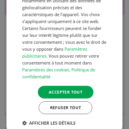
notamment en utilisant des données de
géolocalisation précises et des
caractéristiques de l’appareil. Vos choix
s’appliquent uniquement à ce site web.
Cours spécialisé Aquaculture
Certains fournisseurs peuvent se fonder
sur leur intérêt légitime plutôt que sur
votre consentement ; vous avez le droit de
Vous élevez des poissons ou songez à le faire?
vous y opposer dans
Paramètres
Ce cours vous équipe du savoir nécessaire. Si
publicitaires
. Vous pouvez retirer votre
vous effectuez aussi un stage pratique, votre
consentement à tout moment dans
diplôme est reconnu officiellement et vous
Paramètres des cookies
.
Politique de
habilite à détenir des poissons à titre
confidentialité
professionnel.
ACCEPTER TOUT
EN SAVOIR PLUS
REFUSER TOUT
AFFICHER LES DÉTAILS