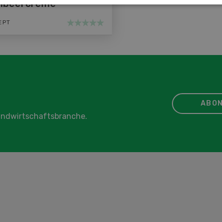
elbeercreme
EPT
ABON
Landwirtschaftsbranche.