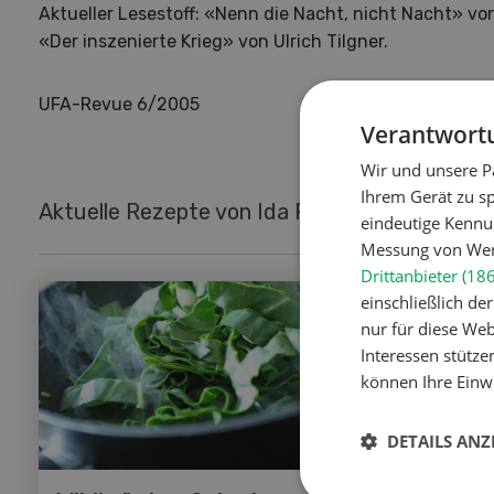
Aktueller Lesestoff: «Nenn die Nacht, nicht Nacht» von
«Der inszenierte Krieg» von Ulrich Tilgner.
UFA-Revue 6/2005
Verantwortu
Wir und unsere P
Ihrem Gerät zu s
Aktuelle Rezepte von Ida Planzer
eindeutige Kennu
Messung von Werb
Drittanbieter (18
einschließlich d
nur für diese Webs
Interessen stütze
können Ihre Einwi
DETAILS ANZ