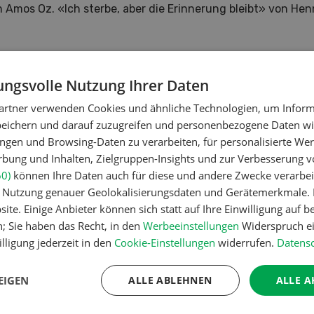
 Amos Oz. «Ich sterbe, aber die Erinnerung bleibt» von Hen
ngsvolle Nutzung Ihrer Daten
artner verwenden Cookies und ähnliche Technologien, um Inform
peichern und darauf zuzugreifen und personenbezogene Daten wie
ngen und Browsing-Daten zu verarbeiten, für personalisierte Wer
ung und Inhalten, Zielgruppen-Insights und zur Verbesserung v
60)
können Ihre Daten auch für diese und andere Zwecke verarbei
er Nutzung genauer Geolokalisierungsdaten und Gerätemerkmale. I
ite. Einige Anbieter können sich statt auf Ihre Einwilligung auf b
n; Sie haben das Recht, in den
Werbeeinstellungen
Widerspruch ei
lligung jederzeit in den
Cookie-Einstellungen
widerrufen.
Datensc
EIGEN
ALLE ABLEHNEN
ALLE A