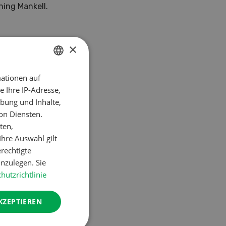
ning Mankell.
×
ationen auf
GERMAN
 Ihre IP-Adresse,
FRENCH
bung und Inhalte,
on Diensten.
ten,
hre Auswahl gilt
erechtigte
nzulegen. Sie
hutzrichtlinie
KZEPTIEREN