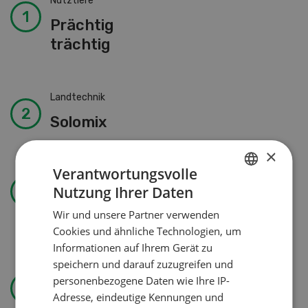
Nutztiere
Prächtig
trächtig
Landtechnik
Solomix
×
Verantwortungsvolle
Betriebsführung
Nutzung Ihrer Daten
GERMAN
Kein Dauergarten ohne
Wir und unsere Partner verwenden
Bewilligung
FRENCH
Cookies und ähnliche Technologien, um
Informationen auf Ihrem Gerät zu
speichern und darauf zuzugreifen und
Wasser effizienter nutzen
personenbezogene Daten wie Ihre IP-
Adresse, eindeutige Kennungen und