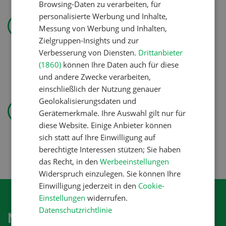
Browsing-Daten zu verarbeiten, für
Landtechnik
personalisierte Werbung und Inhalte,
Messung von Werbung und Inhalten,
«Ich mag ebenso den
Zielgruppen-Insights und zur
Pflanzenbau wie die
Verbesserung von Diensten.
Drittanbieter
Tierproduktion»
(1860)
können Ihre Daten auch für diese
und andere Zwecke verarbeiten,
einschließlich der Nutzung genauer
Pflanzenbau
Geolokalisierungsdaten und
Gerätemerkmale. Ihre Auswahl gilt nur für
Erst das Ziel, dann die
diese Website. Einige Anbieter können
Zwischenfrucht
sich statt auf Ihre Einwilligung auf
berechtigte Interessen stützen; Sie haben
das Recht, in den
Werbeeinstellungen
Widerspruch einzulegen. Sie können Ihre
Einwilligung jederzeit in den
Cookie-
Einstellungen
widerrufen.
Datenschutzrichtlinie
Newsletter abonnieren