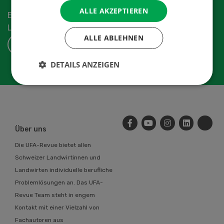
ALLE AKZEPTIEREN
Erhalten Sie die aktuellen News aus der
Landwirtschaftsbranche.
ALLE ABLEHNEN
ABONNIEREN
DETAILS ANZEIGEN
Über uns
Die UFA-Revue bietet allen
Schweizer Landwirtinnen und
Landwirten individuelle berufliche
Problemlösungen an. Das UFA-
Revue Team steht in engem
Kontakt mit einer Vielzahl von
Fachautoren aus