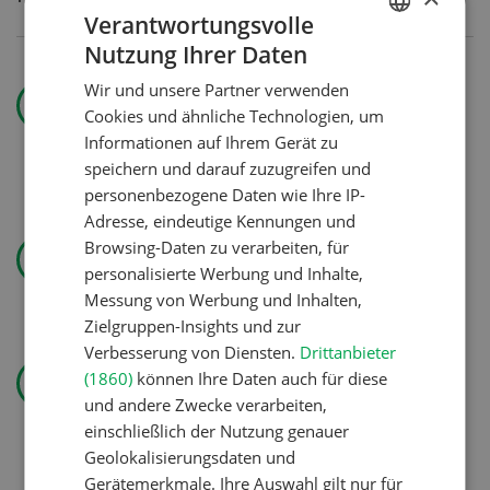
Verantwortungsvolle
Nutzung Ihrer Daten
GERMAN
Nutztiere
Wir und unsere Partner verwenden
FRENCH
Prächtig
Cookies und ähnliche Technologien, um
Informationen auf Ihrem Gerät zu
trächtig
speichern und darauf zuzugreifen und
personenbezogene Daten wie Ihre IP-
Adresse, eindeutige Kennungen und
Landtechnik
Browsing-Daten zu verarbeiten, für
Solomix
personalisierte Werbung und Inhalte,
Messung von Werbung und Inhalten,
Zielgruppen-Insights und zur
Verbesserung von Diensten.
Drittanbieter
Betriebsführung
(1860)
können Ihre Daten auch für diese
Kein Dauergarten ohne
und andere Zwecke verarbeiten,
Bewilligung
einschließlich der Nutzung genauer
Geolokalisierungsdaten und
Gerätemerkmale. Ihre Auswahl gilt nur für