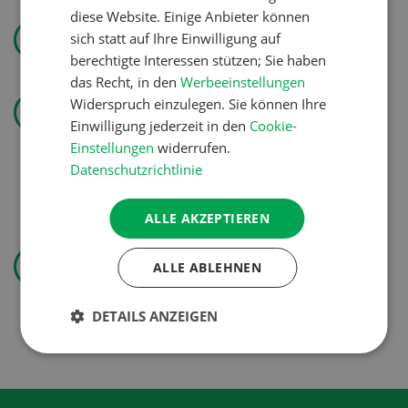
diese Website. Einige Anbieter können
Wasser effizienter nutzen
sich statt auf Ihre Einwilligung auf
berechtigte Interessen stützen; Sie haben
das Recht, in den
Werbeeinstellungen
Landtechnik
Widerspruch einzulegen. Sie können Ihre
«Ich mag ebenso den
Einwilligung jederzeit in den
Cookie-
Pflanzenbau wie die
Einstellungen
widerrufen.
Datenschutzrichtlinie
Tierproduktion»
ALLE AKZEPTIEREN
Pflanzenbau
ALLE ABLEHNEN
Erst das Ziel, dann die
Zwischenfrucht
DETAILS ANZEIGEN