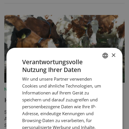
×
Verantwortungsvolle
Nutzung Ihrer Daten
GERMAN
Wir und unsere Partner verwenden
FRENCH
Cookies und ähnliche Technologien, um
Nutztiere
Informationen auf Ihrem Gerät zu
Hitzestress bei weidenden Milchkühen
speichern und darauf zuzugreifen und
personenbezogene Daten wie Ihre IP-
Selbst in Regionen mit gemässigtem Klima kann ein
Adresse, eindeutige Kennungen und
Anstieg der Umgebungstemperatur und die
Browsing-Daten zu verarbeiten, für
Sonneneinstrahlung zu Hitzestress bei weidenden
personalisierte Werbung und Inhalte,