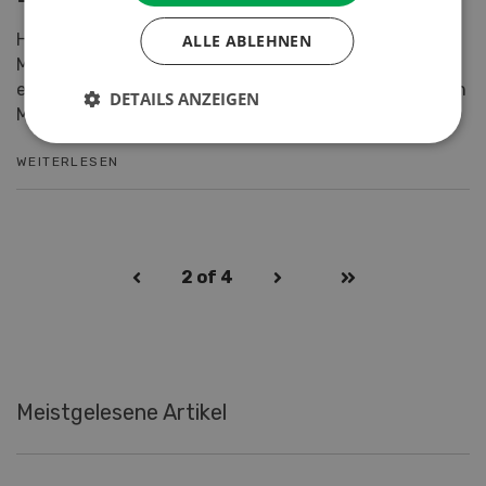
Hitzestress bei Milchkühen ist ein Phänomen, das die
ALLE ABLEHNEN
Milchproduzentinnen und Milchproduzenten seit
einigen Jahren beschäftigt. Zahlreiche Betriebe haben
DETAILS ANZEIGEN
Ma...
WEITERLESEN
2
of 4
Meistgelesene Artikel