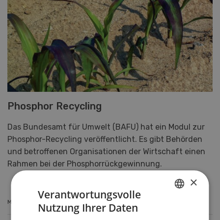
Phosphor Recycling
Das Bundesamt für Umwelt (BAFU) hat ein Modul zur
Phosphor-Recycling veröffentlicht. Es gibt Behörden
und betroffenen Organisationen der Wirtschaft einen
Rahmen bei der Phosphorrückgewinnung.
×
Verantwortungsvolle
MEHR ERFAHREN
Nutzung Ihrer Daten
GERMAN