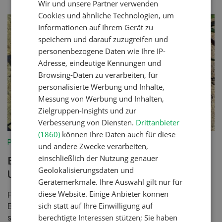
Wir und unsere Partner verwenden
FRENCH
Cookies und ähnliche Technologien, um
Informationen auf Ihrem Gerät zu
speichern und darauf zuzugreifen und
personenbezogene Daten wie Ihre IP-
Adresse, eindeutige Kennungen und
Browsing-Daten zu verarbeiten, für
personalisierte Werbung und Inhalte,
Messung von Werbung und Inhalten,
Zielgruppen-Insights und zur
Verbesserung von Diensten.
Drittanbieter
(1860)
können Ihre Daten auch für diese
Pflanzenbau
und andere Zwecke verarbeiten,
einschließlich der Nutzung genauer
Bessere Jugendentwicklung mit
Geolokalisierungsdaten und
Unterfussdüngung
Gerätemerkmale. Ihre Auswahl gilt nur für
diese Website. Einige Anbieter können
Früh gesäte Hackfrüchte haben schwierige
sich statt auf Ihre Einwilligung auf
Bedingungen zur Entwicklung, da sie die Nährstoffe
berechtigte Interessen stützen; Sie haben
schlecht aufnehmen. Die Wurzelentwicklung