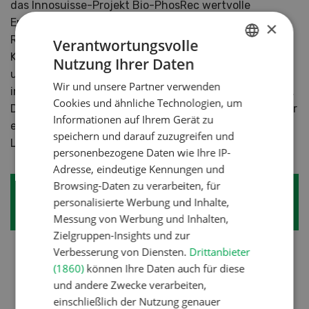
das Innosuisse-Projekt Bio-PhosRec wertvolle
Erkenntnisse für eine praxisnahe Nutzung von P-
×
Recyclingdüngemitteln. Co-vergorene Struvit-
Verantwortungsvolle
Komposte könnten dabei eine Schlüsselrolle spielen,
Nutzung Ihrer Daten
GERMAN
um regionale Nährstoffkreisläufe zu schliessen und
Wir und unsere Partner verwenden
FRENCH
importierte Phosphorressourcen teilweise zu ersetzen.
Cookies und ähnliche Technologien, um
Damit wird aus einem Abfallprodukt aus dem Abwasser
Informationen auf Ihrem Gerät zu
ein wertvoller Dünger für die Schweizer
speichern und darauf zuzugreifen und
Landwirtschaft.
personenbezogene Daten wie Ihre IP-
Adresse, eindeutige Kennungen und
Browsing-Daten zu verarbeiten, für
Struvit im Biolandbau bereits
personalisierte Werbung und Inhalte,
bekannt
Messung von Werbung und Inhalten,
Zielgruppen-Insights und zur
Verbesserung von Diensten.
Drittanbieter
Struvit = Magnesium-Ammonium-Phosphat
(1860)
können Ihre Daten auch für diese
(MgNH
PO
· 6H
O)
bildet sich spontan in
4
4
2
und andere Zwecke verarbeiten,
wässrigen Lösungen, wenn Mg, NH4+ und PO4
einschließlich der Nutzung genauer
zusammentreffen, beispielsweise in Abwasser-