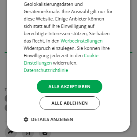
Geolokalisierungsdaten und
und Klärschlammströmen von
Gerätemerkmale. Ihre Auswahl gilt nur für
Abwasserreinigungsanlagen. Es ist ein sehr
diese Website. Einige Anbieter können
wirksames, langsam lösliches P-Düngemittel.
sich statt auf Ihre Einwilligung auf
Als solches ist es in der EU seit 2023 im
berechtigte Interessen stützen; Sie haben
ökologischen Landbau zugelassen, mit den
das Recht, in den
Werbeeinstellungen
BioSuisse Richtlinien jedoch nicht konform.
Widerspruch einzulegen. Sie können Ihre
Einwilligung jederzeit in den
Cookie-
Einstellungen
widerrufen.
Datenschutzrichtlinie
ALLE AKZEPTIEREN
THEMEN
STRUVIT
PHOSPHOR
DÜNGER
DÜNGUNG
ALLE ABLEHNEN
RECYCLING
DETAILS ANZEIGEN
Teilen