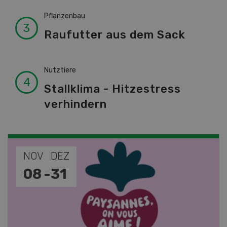
Pflanzenbau
Raufutter aus dem Sack
Nutztiere
Stallklima - Hitzestress
verhindern
NOV
JAN
19
-
28