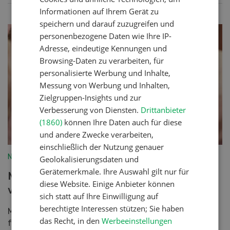
Informationen auf Ihrem Gerät zu
speichern und darauf zuzugreifen und
personenbezogene Daten wie Ihre IP-
Adresse, eindeutige Kennungen und
Browsing-Daten zu verarbeiten, für
personalisierte Werbung und Inhalte,
Messung von Werbung und Inhalten,
Zielgruppen-Insights und zur
Verbesserung von Diensten.
Drittanbieter
(1860)
können Ihre Daten auch für diese
und andere Zwecke verarbeiten,
einschließlich der Nutzung genauer
Nutztiere
Geolokalisierungsdaten und
Gerätemerkmale. Ihre Auswahl gilt nur für
Mineralstoffe – Schweine richtig
diese Website. Einige Anbieter können
versorgen
sich statt auf Ihre Einwilligung auf
berechtigte Interessen stützen; Sie haben
Mineralstoffe sind wichtige Elemente für einen
das Recht, in den
Werbeeinstellungen
funktionierenden Stoffwechsel. Für eine sichere