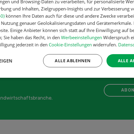
ngen und Browsing-Daten zu verarbeiten, für personalisierte Wer
eber aus Europa
ung und Inhalten, Zielgruppen-Insights und zur Verbesserung v
60)
können Ihre Daten auch für diese und andere Zwecke verarbei
re
er Nutzung genauer Geolokalisierungsdaten und Gerätemerkmale. I
ite. Einige Anbieter können sich statt auf Ihre Einwilligung auf b
n; Sie haben das Recht, in den
Werbeeinstellungen
Widerspruch ei
lligung jederzeit in den
Cookie-Einstellungen
widerrufen.
Datensc
IKEL
EIGEN
ALLE ABLEHNEN
ALLE A
ABON
Landwirtschaftsbranche.