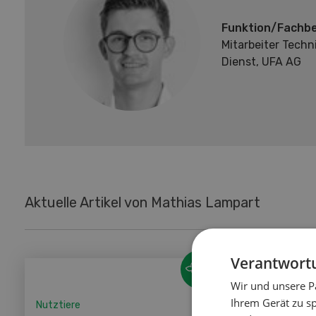
Funktion/Fachbe
Mitarbeiter Techn
Dienst, UFA AG
Aktuelle Artikel von Mathias Lampart
Verantwortu
Wir und unsere P
Ihrem Gerät zu s
Nutztiere
Nutztier