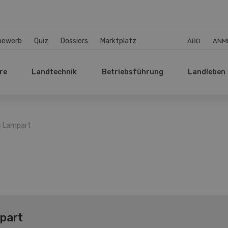
bewerb
Quiz
Dossiers
Marktplatz
ABO
ANM
re
Landtechnik
Betriebsführung
Landleben
s Lampart
part