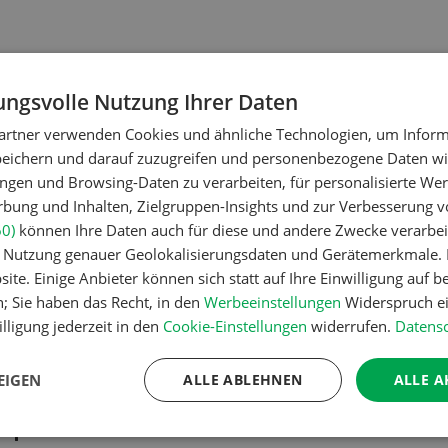
ngsvolle Nutzung Ihrer Daten
artner verwenden Cookies und ähnliche Technologien, um Inform
peichern und darauf zuzugreifen und personenbezogene Daten wie
ngen und Browsing-Daten zu verarbeiten, für personalisierte Wer
dtechnik
Betriebsführung
ung und Inhalten, Zielgruppen-Insights und zur Verbesserung v
lomix
Kein Dauerga
60)
können Ihre Daten auch für diese und andere Zwecke verarbei
er Nutzung genauer Geolokalisierungsdaten und Gerätemerkmale. I
Bewilligung
ite. Einige Anbieter können sich statt auf Ihre Einwilligung auf b
n; Sie haben das Recht, in den
Werbeeinstellungen
Widerspruch ei
lligung jederzeit in den
Cookie-Einstellungen
widerrufen.
Datensc
dtechnik
Pflanzenbau
ch mag ebenso den
Erst das Ziel,
EIGEN
ALLE ABLEHNEN
ALLE A
lanzenbau wie die
Zwischenfruc
erproduktion»