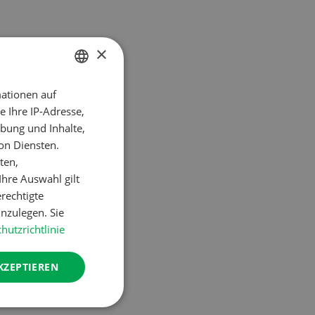
×
ationen auf
GERMAN
 Ihre IP-Adresse,
FRENCH
bung und Inhalte,
on Diensten.
rten ohne
ten,
hre Auswahl gilt
erechtigte
nzulegen. Sie
hutzrichtlinie
 dann die
KZEPTIEREN
ht