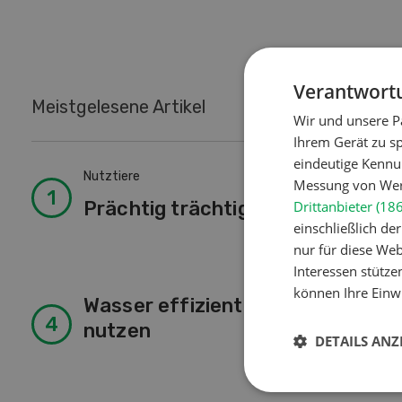
Verantwortu
Meistgelesene Artikel
Wir und unsere P
Ihrem Gerät zu s
eindeutige Kennu
Nutztiere
Lan
Messung von Werb
Prächtig trächtig
So
Drittanbieter (18
einschließlich d
nur für diese Webs
Interessen stütze
können Ihre Einwi
Wasser effizienter
Lan
nutzen
«I
DETAILS ANZ
Pf
Ti