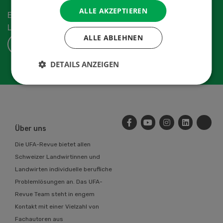
ALLE AKZEPTIEREN
Erhalten Sie die aktuellen News aus der
Landwirtschaftsbranche.
ALLE ABLEHNEN
ABONNIEREN
DETAILS ANZEIGEN
Über uns
Die UFA-Revue bietet allen
Schweizer Landwirtinnen und
Landwirten individuelle berufliche
Problemlösungen an. Das UFA-
Revue Team steht in engem
Kontakt mit einer Vielzahl von
Fachautoren aus