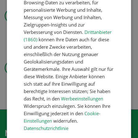
Browsing-Daten zu verarbeiten, für
Landtechnik
personalisierte Werbung und Inhalte,
Messung von Werbung und Inhalten,
«Ich mag ebenso den
Zielgruppen-Insights und zur
Pflanzenbau wie die
Verbesserung von Diensten.
Drittanbieter
Tierproduktion»
(1860)
können Ihre Daten auch für diese
und andere Zwecke verarbeiten,
einschließlich der Nutzung genauer
Pflanzenbau
Geolokalisierungsdaten und
Gerätemerkmale. Ihre Auswahl gilt nur für
Erst das Ziel, dann die
diese Website. Einige Anbieter können
Zwischenfrucht
sich statt auf Ihre Einwilligung auf
berechtigte Interessen stützen; Sie haben
das Recht, in den
Werbeeinstellungen
Widerspruch einzulegen. Sie können Ihre
Einwilligung jederzeit in den
Cookie-
Einstellungen
widerrufen.
Datenschutzrichtlinie
Newsletter abonnieren