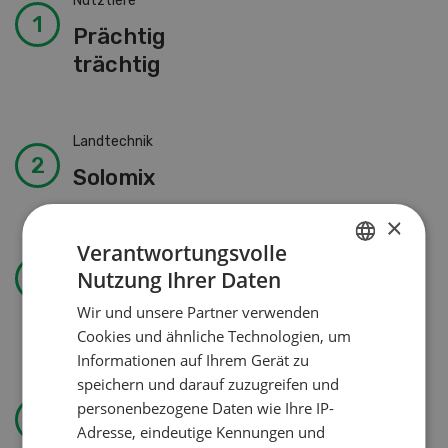
Nutztiere
Prächtig
trächtig
Landtechnik
Solomix
×
Verantwortungsvolle
Betriebsführung
Nutzung Ihrer Daten
GERMAN
Kein Dauergarten ohne
Wir und unsere Partner verwenden
Bewilligung
FRENCH
Cookies und ähnliche Technologien, um
Informationen auf Ihrem Gerät zu
speichern und darauf zuzugreifen und
Wasser effizienter nutzen
personenbezogene Daten wie Ihre IP-
Adresse, eindeutige Kennungen und