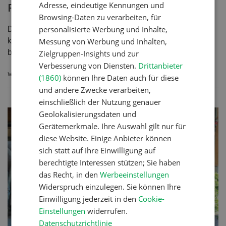
Adresse, eindeutige Kennungen und
Pheromone gegen Wolfsangriffe
Browsing-Daten zu verarbeiten, für
personalisierte Werbung und Inhalte,
Der Einsatz von Pheromonen ist in der Landwirtschaft
kein Fremdwort – sie haben sich im Pflanzenschutz
Messung von Werbung und Inhalten,
bereits bewährt. Nun findet diese Technologie auch i...
Zielgruppen-Insights und zur
Verbesserung von Diensten.
Drittanbieter
WEITERLESEN
(1860)
können Ihre Daten auch für diese
und andere Zwecke verarbeiten,
einschließlich der Nutzung genauer
Geolokalisierungsdaten und
Gerätemerkmale. Ihre Auswahl gilt nur für
diese Website. Einige Anbieter können
sich statt auf Ihre Einwilligung auf
berechtigte Interessen stützen; Sie haben
das Recht, in den
Werbeeinstellungen
Widerspruch einzulegen. Sie können Ihre
Einwilligung jederzeit in den
Cookie-
Einstellungen
widerrufen.
Datenschutzrichtlinie