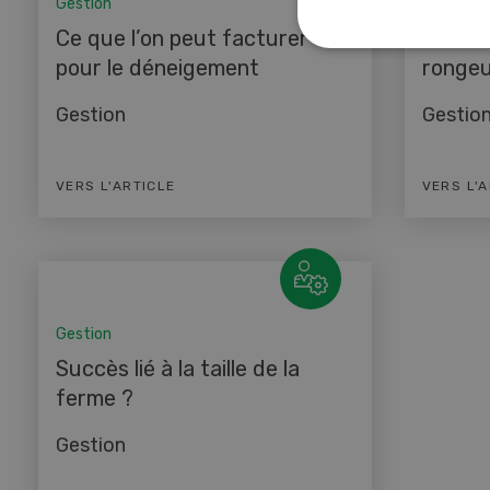
Gestion
Gestion
Ce que l’on peut facturer
Lutter
pour le déneigement
rongeu
Gestion
Gestio
VERS L'ARTICLE
VERS L'
Gestion
Succès lié à la taille de la
ferme ?
Gestion