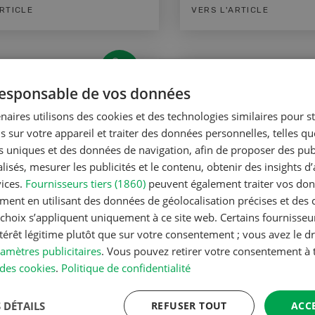
ARTICLE
VERS L'ARTICLE
 responsable de vos données
Gestion
naires utilisons des cookies et des technologies similaires pour s
e cheffes d’exploitation
Qui dit clarté, dit 
s sur votre appareil et traiter des données personnelles, telles q
nts uniques et des données de navigation, afin de proposer des publ
n
Gestion
isés, mesurer les publicités et le contenu, obtenir des insights d
vices.
Fournisseurs tiers (1860)
peuvent également traiter vos donn
ment en utilisant des données de géolocalisation précises et des 
s choix s’appliquent uniquement à ce site web. Certains fournisse
ARTICLE
VERS L'ARTICLE
ntérêt légitime plutôt que sur votre consentement ; vous avez le dr
amètres publicitaires
. Vous pouvez retirer votre consentement 
des cookies
.
Politique de confidentialité
 DÉTAILS
REFUSER TOUT
ACC