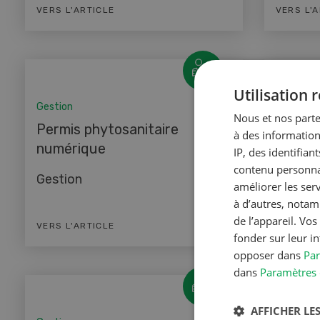
VERS L'ARTICLE
VERS L'
Utilisation
Gestion
Gestion
Nous et nos parte
Permis phytosanitaire
Plus d
à des information
numérique
IP, des identifia
Gestio
contenu personnal
Gestion
améliorer les ser
à d’autres, notam
de l’appareil. Vo
VERS L'ARTICLE
VERS L'
fonder sur leur i
opposer dans
Par
dans
Paramètres 
AFFICHER LES