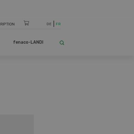
RIPTION
DE
FR
fenaco-LANDI