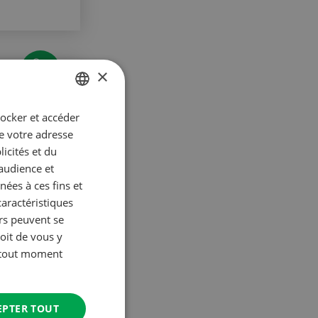
×
tocker et accéder
GERMAN
confiance
ue votre adresse
FRENCH
icités et du
’audience et
ées à ces fins et
caractéristiques
urs peuvent se
oit de vous y
à tout moment
EPTER TOUT