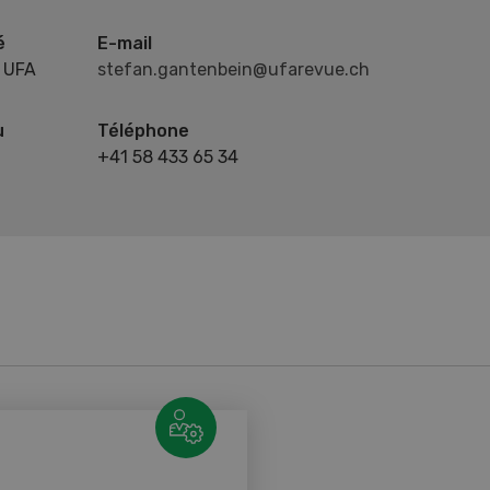
é
E-mail
 UFA
stefan.gantenbein@ufarevue.ch
u
Téléphone
+41 58 433 65 34