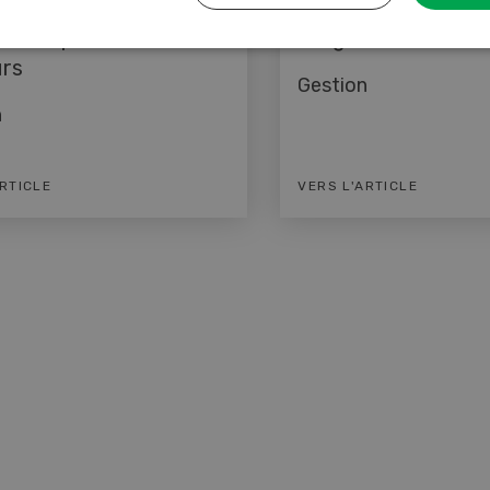
Gestion
 à temps contre les
Obligation de nett
rs
Gestion
n
ARTICLE
VERS L'ARTICLE