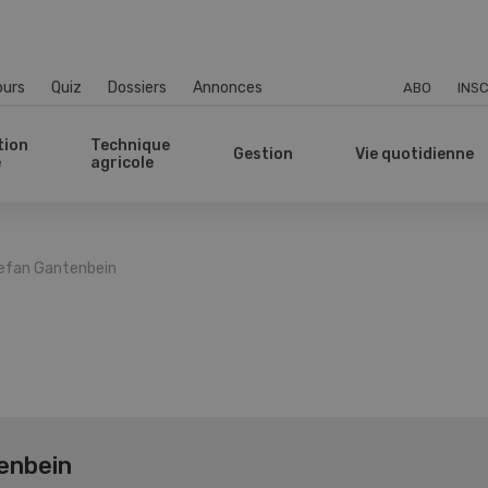
ours
Quiz
Dossiers
Annonces
ABO
INSC
tion
Technique
Gestion
Vie quotidienne
e
agricole
efan Gantenbein
enbein