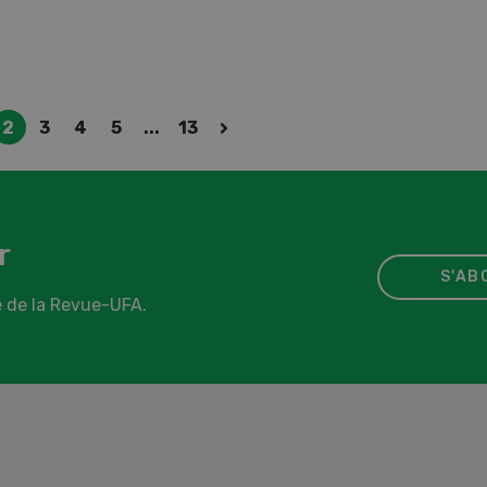
2
3
4
5
...
13
r
S'AB
 de la Revue-UFA.