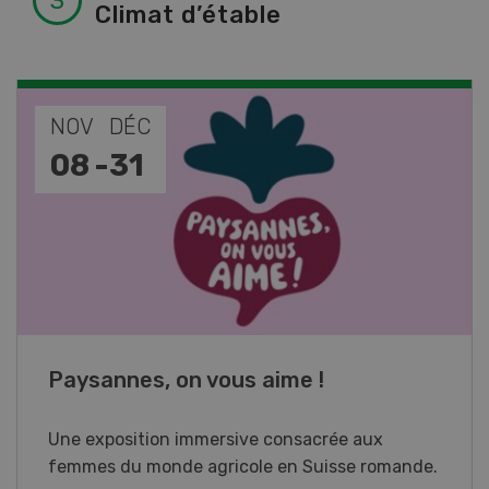
Climat d’étable
NOV
JAN
17
-
26
Cours spécialisé Aquaculture
Vous élevez des poissons ou songez à le faire?
Ce cours vous équipe du savoir nécessaire. Si