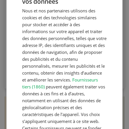
vos données
GERMAN
Agri Quiz sur le désherbage
Nous et nos partenaires utilisons des
FRENCH
mécanique
cookies et des technologies similaires
pour stocker et accéder à des
informations sur votre appareil et traiter
Testez vos connaissances en participant à
des données personnelles, telles que votre
l’Agri Quiz de la Revue UFA. Les questions
adresse IP, des identifiants uniques et des
portent sur le désherbage mécanique et les
données de navigation, afin de proposer
machines spécifiques.
des publicités et du contenu
personnalisés, mesurer les publicités et le
contenu, obtenir des insights d’audience
VERS LE QUIZ
et améliorer les services.
Fournisseurs
tiers (1860)
peuvent également traiter vos
données à ces fins et à d’autres,
notamment en utilisant des données de
géolocalisation précises et des
caractéristiques de l’appareil. Vos choix
s’appliquent uniquement à ce site web.
Certains fournisseurs peuvent se fonder