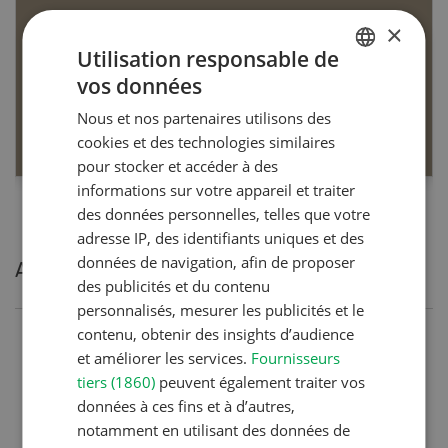
×
Utilisation responsable de
Dossier Articles biologiques
vos données
GERMAN
Nous et nos partenaires utilisons des
FRENCH
EN SAVOIR PLUS
cookies et des technologies similaires
pour stocker et accéder à des
informations sur votre appareil et traiter
des données personnelles, telles que votre
adresse IP, des identifiants uniques et des
données de navigation, afin de proposer
Articles les plus lues
des publicités et du contenu
personnalisés, mesurer les publicités et le
contenu, obtenir des insights d’audience
Production animale
et améliorer les services.
Fournisseurs
Noms de vaches en Suisse :
tiers (1860)
peuvent également traiter vos
données à ces fins et à d’autres,
liste de A à Z
notamment en utilisant des données de