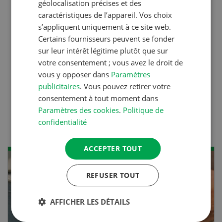
géolocalisation précises et des
caractéristiques de l’appareil. Vos choix
Production animale
s’appliquent uniquement à ce site web.
L’aide du vétérinaire: «Que
Certains fournisseurs peuvent se fonder
faire en cas de diarrhée
sur leur intérêt légitime plutôt que sur
chez les chèvres ? »
votre consentement ; vous avez le droit de
vous y opposer dans
Paramètres
publicitaires
. Vous pouvez retirer votre
consentement à tout moment dans
Production animale
Paramètres des cookies
.
Politique de
Climat d’étable
confidentialité
ACCEPTER TOUT
NOV
JAN
REFUSER TOUT
17
-
26
AFFICHER LES DÉTAILS