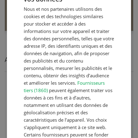
Nous et nos partenaires utilisons des
FRENCH
EN SAVOIR PLUS
cookies et des technologies similaires
pour stocker et accéder à des
informations sur votre appareil et traiter
des données personnelles, telles que votre
adresse IP, des identifiants uniques et des
données de navigation, afin de proposer
Articles les plus lues
des publicités et du contenu
personnalisés, mesurer les publicités et le
contenu, obtenir des insights d’audience
et améliorer les services.
Fournisseurs
Production animale
tiers (1860)
peuvent également traiter vos
Noms de vaches en Suisse :
données à ces fins et à d’autres,
liste de A à Z
notamment en utilisant des données de
géolocalisation précises et des
caractéristiques de l’appareil. Vos choix
Production animale
s’appliquent uniquement à ce site web.
Certains fournisseurs peuvent se fonder
L’aide du vétérinaire: «Que