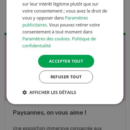
sur leur intérêt légitime plutôt que sur
faire en cas de diarrhée
votre consentement ; vous avez le droit de
chez les chèvres ? »
vous y opposer dans
Paramètres
publicitaires
. Vous pouvez retirer votre
consentement à tout moment dans
Paramètres des cookies
.
Politique de
NOV
JAN
confidentialité
17
-
26
ACCEPTER TOUT
REFUSER TOUT
AFFICHER LES DÉTAILS
Cours spécialisé Aquaculture
Vous élevez des poissons ou songez à le faire?