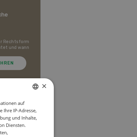
che
er Rechtsform
Dossier Bio-Artikel
utet und wann
AHREN
MEHR ERFAHREN
×
ationen auf
GERMAN
el
 Ihre IP-Adresse,
FRENCH
bung und Inhalte,
on Diensten.
ten,