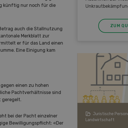
g künftig nur noch für die
Unkrautbekämpfun
ZUM QU
Betrag auch die Stallnutzung
kantonale Merkblatt zur
ittelt er für das Land einen
 Summe. Eine Einigung kam
er gegen einen zu hohen
iche Pachtverhältnisse sind
 geregelt.
ndwirtschaft im Klimawandel
Juristische Persone
eht bei der Pacht einzelner
Landwirtschaft
ge Bewilligungspflicht: «Der