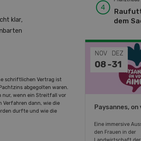
Raufut
cht klar,
dem Sa
inbarten
EP
NOV
DEZ
-
11
08
-
31
 schriftlichen Vertrag ist
 Pachtzins abgegolten waren.
 nur, wenn ein Streitfall vor
 Verfahren dann, wie die
o Days 2026
Paysannes, on 
rden durfte und wie die
eller Forstmaschinen laden
Eine immersive Auss
en DemoDays 2026 nach
den Frauen in der
isbach zu Live-
Landwirtschaft de