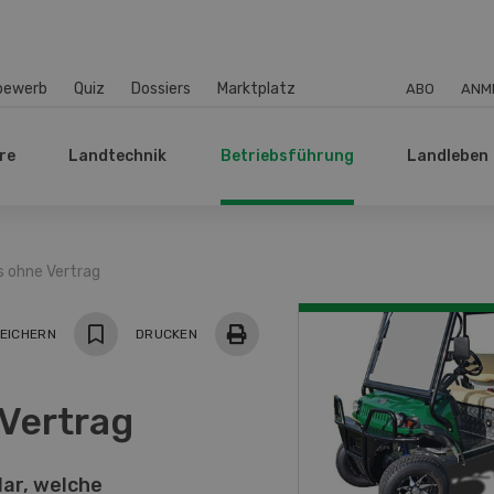
bewerb
Quiz
Dossiers
Marktplatz
ABO
ANM
re
Landtechnik
Betriebsführung
Landleben
s ohne Vertrag
EICHERN
DRUCKEN
Vertrag
lar, welche