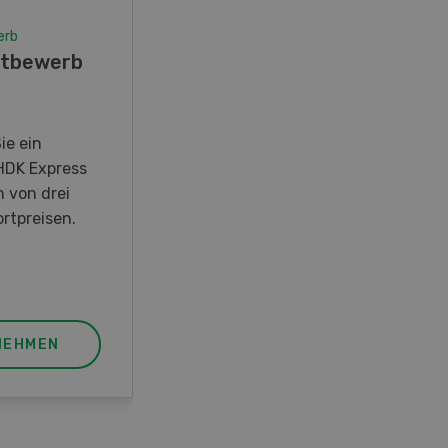
erb
Wettbewerb
tbewerb
Fotorätsel 07-08/26
Gewinnen Sie eines von fünf
LANDI Taschenmessern
ie ein
HDK Express
n von drei
rtpreisen.
NEHMEN
JETZT TEILNEHMEN