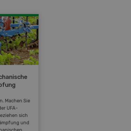
chanische
pfung
en. Machen Sie
der UFA-
beziehen sich
kämpfung und
hanischen