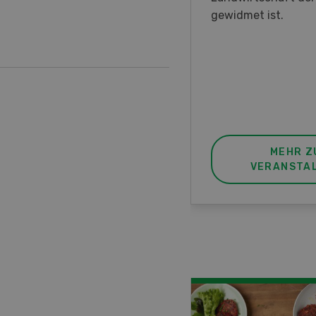
nstrationen und der CH-
gewidmet ist.
ere des neuen 8-Rad-
rders ein.
MEHR ZUR
MEHR Z
VERANSTALTUNG
VERANSTA