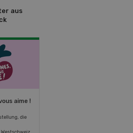
ter aus
ck
NOV
JAN
19
-
28
vous aime !
Fachkurs Aquakultur
tellung, die
Sind Sie in der Fischzucht tätig
oder interessieren Sie sich für
r Westschweiz
das Thema? In diesem Fall ist