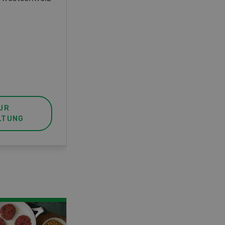
unser FBA-Weiterbildungskurs
die perfekte Wahl für Sie. Der
Abschluss lässt sich mit einem
Praktikum zum fachbezogenen,
berufsunabhängigen Ausweis
erweitern.
UR
MEHR ZUR
LTUNG
VERANSTALTUNG