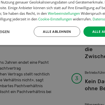
er Nutzung genauer Geolokalisierungsdaten und Gerätemerkmale. I
Schwei
ite. Einige Anbieter können sich statt auf Ihre Einwilligung auf b
Kuhnam
ten ausgelöst, so Martin
n; Sie haben das Recht, in den
Werbeeinstellungen
Widerspruch ei
t zu akzeptieren und später
von A-
lligung jederzeit in den
Cookie-Einstellungen
widerrufen.
Datensc
sversprechend.» Der Experte
 gesetzeskonformen Lösung zu
EIGEN
ALLE ABLEHNEN
ALLE A
r Vertrag nicht unterzeichnet
Pflanzenbau
Erst da
die
Zwisch
hs Jahren endet eine Pacht
achtvertrag
Betriebsführ
en Vertrags stellt rechtlich
e Verhältnis nicht», sagt
Kein D
inbartes Pachtverhältnis
ohne Be
ischt ein Pachtverhältnis bei
Pflanzenbau