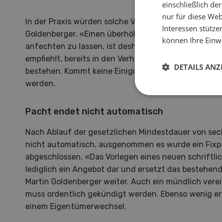
einschließlich d
nur für diese Webs
In der Praxis würden solche Verfahren jedoch nur sel
Interessen stütze
Goldenberger. «Einen überhöhten Pachtzins zunächs
können Ihre Einwi
anfechten zu lassen, ist deshalb meist nicht erfolg
empfiehlt, bereits in den Verhandlungen auf einer
DETAILS ANZ
bestehen. Kommt keine Einigung zustande, sollte de
werden.
Pacht endet nicht automatisch
Nach Ablauf der gesetzlichen Mindestdauer von sec
nicht automatisch, ausgenommen es wurde ein Fixp
abgeschlossen. «Das Vorlegen eines neuen schriftlich
lediglich ein Angebot dar und ersetzt das bestehend
Martin Goldenberger weiter. Auch ein mündlich vere
muss ordentlich gekündigt werden. Ebenso wenig erl
einem Eigentümerwechsel.