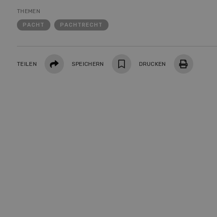
Demo
THEMEN
Premi
PACHT
PACHTRECHT
Forwa
Teilen
TEILEN
SPEICHERN
DRUCKEN