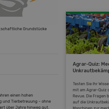
tschaftliche Grundstücke
Agrar-Quiz: Me
Unkrautbekäm
Testen Sie Ihr Wiss
mit am Agrar-Quiz 
ahren einen hohen
Revue. Die Fragen 
ng und Tierbetreuung – ohne
auf die Unkrautbe
ert über Jahre hinweg gut.
Maschinen zur mec