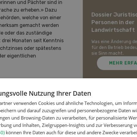
erinnen und Pächter sind in
ier Landwirtschaft im
prache zu erheben.» Dazu
awandel
Dossier Juristis
Behörden, welche von einer
Personen in der
uf den Schweizer Pflanzenbau
ufmerksam gemacht werden
Landwirtschaft
ie Tierhaltung zukommt und
de oder das zuständige
ch die Schweizer
 drei Monaten seit Kenntnis
irtschaft gegen Hitze,
Was eine Änderung d
enheit und Extremwetter
für den Betrieb bede
chtzinses oder spätestens
zen kann.
sie Sinn macht.
der eigentlichen
MEHR ERFAHREN
MEHR ERF
 akzeptieren
ngsvolle Nutzung Ihrer Daten
ist meist
artner verwenden Cookies und ähnliche Technologien, um Inform
Meistgelesene Artik
peichern und darauf zuzugreifen und personenbezogene Daten wie
ngen und Browsing-Daten zu verarbeiten, für personalisierte Wer
ung und Inhalten, Zielgruppen-Insights und zur Verbesserung v
Nutztiere
60)
können Ihre Daten auch für diese und andere Zwecke verarbei