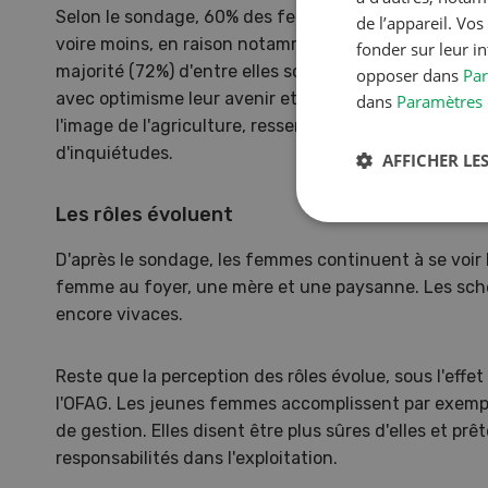
Selon le sondage, 60% des femmes prennent une se
de l’appareil. Vo
voire moins, en raison notamment de la difficulté à l
fonder sur leur i
majorité (72%) d'entre elles sont pourtant satisfaite
opposer dans
Par
avec optimisme leur avenir et celui de leur exploitati
dans
Paramètres 
l'image de l'agriculture, ressentie comme négative, l
d'inquiétudes.
AFFICHER LES
Les rôles évoluent
D'après le sondage, les femmes continuent à se voi
femme au foyer, une mère et une paysanne. Les sch
encore vivaces.
Reste que la perception des rôles évolue, sous l'effet
l'OFAG. Les jeunes femmes accomplissent par exempl
de gestion. Elles disent être plus sûres d'elles et p
responsabilités dans l'exploitation.