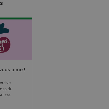
es
NOV
JAN
17
-
26
vous aime !
Cours spécialisé
Aquaculture
ersive
mes du
Vous élevez des poissons ou
Suisse
songez à le faire? Ce cours vous
équipe du savoir nécessaire. Si
vous effectuez aussi un stage