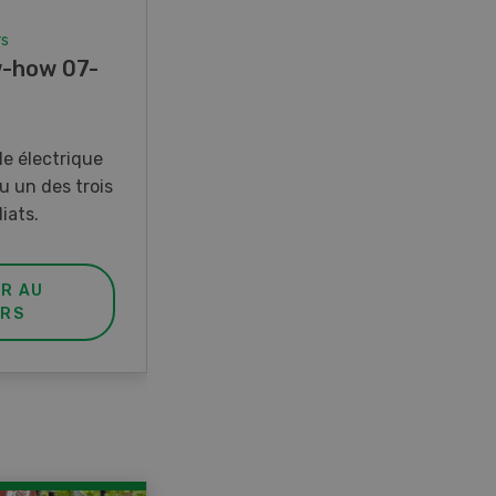
rs
Concours
-how 07-
Photo mystère 07-08/26
Gagnez l’un des cinq couteaux
de poche LANDI
e électrique
u un des trois
iats.
ER AU
PARTICIPER AU
RS
CONCOURS