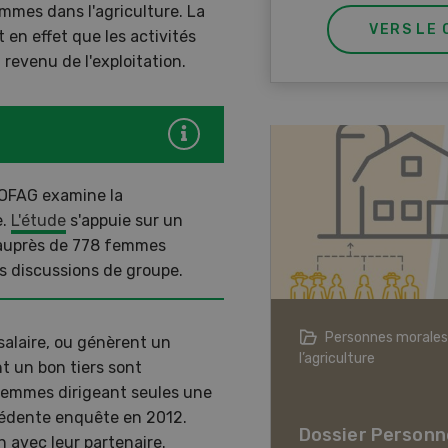
mmes dans l'agriculture. La
VERS LE 
en effet que les activités
revenu de l'exploitation.
l'OFAG examine la
e.
L'étude
s'appuie sur un
h auprès de 778 femmes
es discussions de groupe.
agriculture à l’ère du changement
Personnes morales
salaire, ou génèrent un
ique
l’agriculture
nt un bon tiers sont
 femmes dirigeant seules une
er L’agriculture à l’ère
écédente enquête en 2012.
hangement climatique
Dossier Personn
n avec leur partenaire.