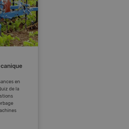
canique
sances en
Quiz de la
stions
erbage
achines