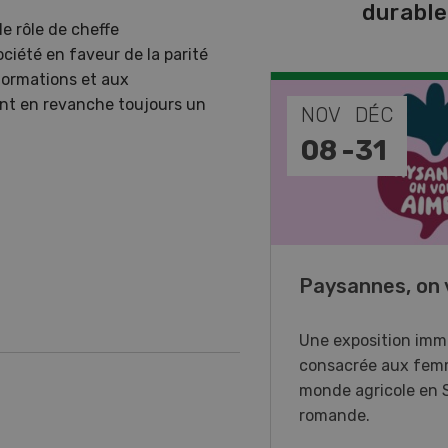
durabl
e rôle de cheffe
ciété en faveur de la parité
 formations et aux
ent en revanche toujours un
EP
NOV
DÉC
-
11
08
-
31
o Days 2026
Paysannes, on 
r Forstmaschinen vous
Une exposition imm
e aux DemoDays 2026 à
consacrée aux fem
isbach pour des
monde agricole en 
strations en direct et la
romande.
ère suisse du nouveau