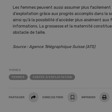
Les femmes peuvent aussi assumer plus facilement l
d’exploitation grâce aux progrès accomplis dans la so
ainsi qu'à la possibilité d’accéder plus aisément aux
informations. La grossesse et la maternité constitu
S
obstacle de taille.
10
Source : Agence Télégraphique Suisse (ATS)
THÈMES
Dem
FEMMES
CHEFFE D’EXPLOITATION
Kelle
invit
Partager
Wiedl
PARTAGER
ENREGISTRER
IMPRIMER
démon
premi