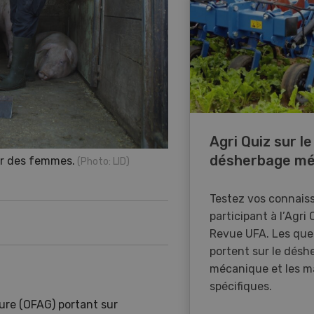
Agri Quiz sur le
désherbage mé
par des femmes.
(Photo: LID)
Testez vos connais
participant à l’Agri 
Revue UFA. Les que
portent sur le désh
mécanique et les m
spécifiques.
lture (OFAG) portant sur