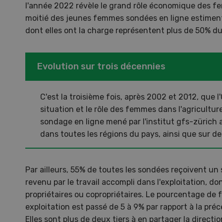
l'année 2022 révèle le grand rôle économique des fe
moitié des jeunes femmes sondées en ligne estiment 
dont elles ont la charge représentent plus de 50% du 
Evolution sur trois décennies
C'est la troisième fois, après 2002 et 2012, que 
situation et le rôle des femmes dans l'agricultur
sondage en ligne mené par l'institut gfs-züric
dans toutes les régions du pays, ainsi que sur d
Une ferme entre de nouvelles
L’
Par ailleurs, 55% de toutes les sondées reçoivent un 
mains
climat
revenu par le travail accompli dans l'exploitation, do
propriétaires ou copropriétaires. Le pourcentage de
Dossi
exploitation est passé de 5 à 9% par rapport à la pr
du c
Une ferme entre de
Elles sont plus de deux tiers à en partager la directio