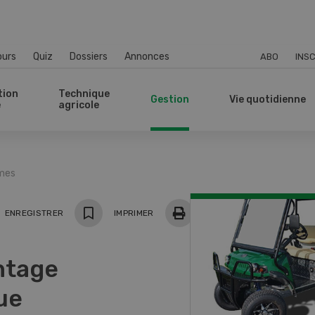
ours
Quiz
Dossiers
Annonces
ABO
INSC
tion
Technique
Gestion
Vie quotidienne
e
agricole
mmes
ger
ENREGISTRER
IMPRIMER
ntage
ue