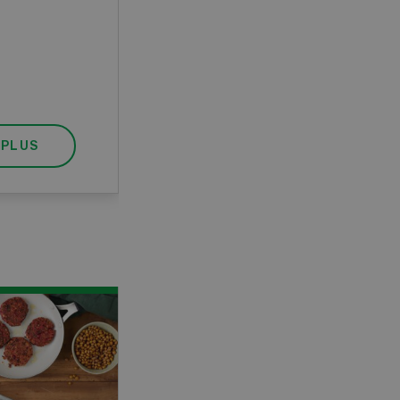
pratique, votre diplôme est
reconnu officiellement et vous
habilite à détenir des poissons à
titre professionnel.
 PLUS
EN SAVOIR PLUS