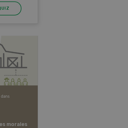
QUIZ
 dans
Articles biologiques
es morales