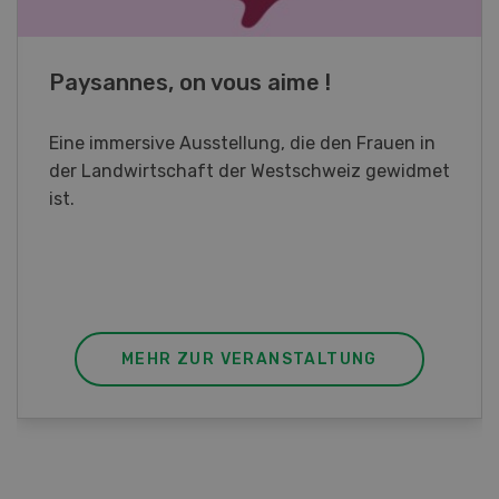
Fachkurs Aquakultur
Sind Sie in der Fischzucht tätig oder
interessieren Sie sich für das Thema? In
diesem Fall ist unser FBA-Weiterbildungskurs
die perfekte Wahl für Sie. Der Abschluss lässt
sich mit einem Praktikum zum fachbezogenen,
berufsunabhängigen Ausweis erweitern.
MEHR ZUR VERANSTALTUNG