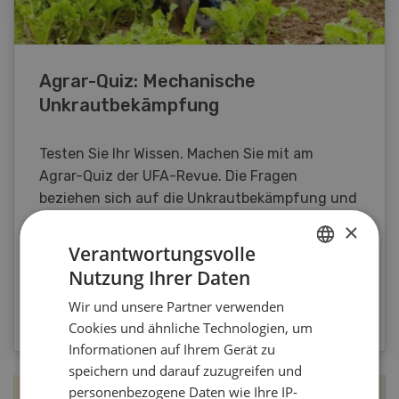
Agrar-Quiz: Mechanische
Unkrautbekämpfung
Testen Sie Ihr Wissen. Machen Sie mit am
Agrar-Quiz der UFA-Revue. Die Fragen
beziehen sich auf die Unkrautbekämpfung und
Maschinen zur mechanischen
×
Unkrautbekämpfung.
Verantwortungsvolle
Nutzung Ihrer Daten
GERMAN
ZUM QUIZ
Wir und unsere Partner verwenden
FRENCH
Cookies und ähnliche Technologien, um
Informationen auf Ihrem Gerät zu
speichern und darauf zuzugreifen und
personenbezogene Daten wie Ihre IP-