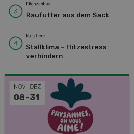
Pflanzenbau
Raufutter aus dem Sack
Nutztiere
Stallklima - Hitzestress
verhindern
NOV
JAN
19
-
28