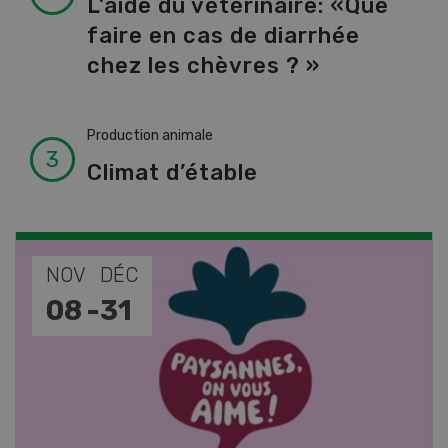
L’aide du vétérinaire: «Que
faire en cas de diarrhée
chez les chèvres ? »
Production animale
Climat d’étable
NOV
JAN
17
-
26