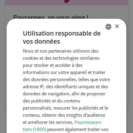
Cours spécialisé Aquaculture
×
Utilisation responsable de
Vous élevez des poissons ou songez à le faire?
vos données
Ce cours vous équipe du savoir nécessaire. Si
GERMAN
vous effectuez aussi un stage pratique, votre
Nous et nos partenaires utilisons des
FRENCH
diplôme est reconnu officiellement et vous
cookies et des technologies similaires
habilite à détenir des poissons à titre
pour stocker et accéder à des
professionnel.
informations sur votre appareil et traiter
des données personnelles, telles que votre
adresse IP, des identifiants uniques et des
EN SAVOIR PLUS
données de navigation, afin de proposer
des publicités et du contenu
personnalisés, mesurer les publicités et le
contenu, obtenir des insights d’audience
et améliorer les services.
Fournisseurs
tiers (1860)
peuvent également traiter vos