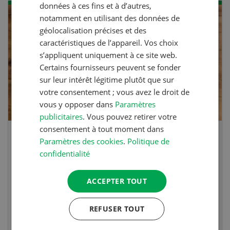
données à ces fins et à d’autres,
notamment en utilisant des données de
géolocalisation précises et des
caractéristiques de l’appareil. Vos choix
s’appliquent uniquement à ce site web.
Certains fournisseurs peuvent se fonder
sur leur intérêt légitime plutôt que sur
votre consentement ; vous avez le droit de
vous y opposer dans
Paramètres
publicitaires
. Vous pouvez retirer votre
consentement à tout moment dans
Blancs de poulet sauce épinards à la
Paramètres des cookies
.
Politique de
confidentialité
crème
ACCEPTER TOUT
Blancs de poulet sauce épinards à la
crème. Bon à savoir : pour relever le goût,
REFUSER TOUT
agrémenter les tagliatelles d’un peu de beurre
fondu et de poivre.