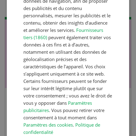
données de navigation, afin de proposer
des publicités et du contenu
personnalisés, mesurer les publicités et le
contenu, obtenir des insights d’audience
NOV
JAN
et améliorer les services.
Fournisseurs
tiers (1860)
peuvent également traiter vos
17
-
26
données à ces fins et à d’autres,
notamment en utilisant des données de
géolocalisation précises et des
caractéristiques de l’appareil. Vos choix
s’appliquent uniquement à ce site web.
Certains fournisseurs peuvent se fonder
sur leur intérêt légitime plutôt que sur
votre consentement ; vous avez le droit de
Cours spécialisé Aquaculture
vous y opposer dans
Paramètres
publicitaires
. Vous pouvez retirer votre
Vous élevez des poissons ou songez à le faire?
consentement à tout moment dans
Ce cours vous équipe du savoir nécessaire. Si
Paramètres des cookies
.
Politique de
confidentialité
vous effectuez aussi un stage pratique, votre