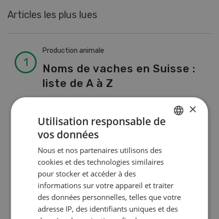
Articles les plus lues
Production animale
Noms de vaches en Suisse :
liste de A à Z
×
Production animale
Utilisation responsable de
vos données
L’aide du vétérinaire: «Que
GERMAN
faire en cas de diarrhée
Nous et nos partenaires utilisons des
FRENCH
cookies et des technologies similaires
chez les chèvres ? »
pour stocker et accéder à des
informations sur votre appareil et traiter
des données personnelles, telles que votre
Production animale
adresse IP, des identifiants uniques et des
Climat d’étable