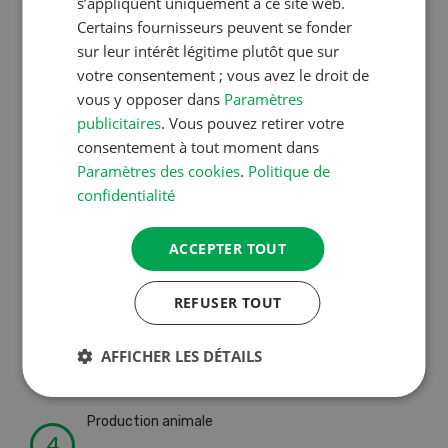
s’appliquent uniquement à ce site web.
liste de A à Z
Certains fournisseurs peuvent se fonder
sur leur intérêt légitime plutôt que sur
votre consentement ; vous avez le droit de
Production animale
vous y opposer dans
Paramètres
L’aide du vétérinaire: «Que
publicitaires
. Vous pouvez retirer votre
consentement à tout moment dans
faire en cas de diarrhée
Paramètres des cookies
.
Politique de
chez les chèvres ? »
confidentialité
ACCEPTER TOUT
Production végétale
Couverts végétaux:
REFUSER TOUT
objectifs clairs, bénéfices
durables
AFFICHER LES DÉTAILS
Production animale