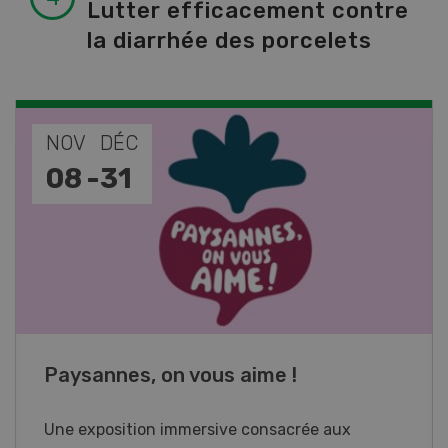
Lutter efficacement contre
la diarrhée des porcelets
NOV
JAN
17
-
26
Cours spécialisé Aquaculture
Vous élevez des poissons ou songez à le faire?