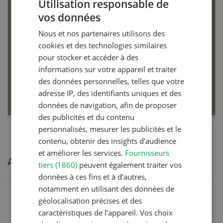
Utilisation responsable de
vos données
GERMAN
Nous et nos partenaires utilisons des
FRENCH
cookies et des technologies similaires
pour stocker et accéder à des
Dossier Articles biologiques
informations sur votre appareil et traiter
des données personnelles, telles que votre
EN SAVOIR PLUS
adresse IP, des identifiants uniques et des
données de navigation, afin de proposer
des publicités et du contenu
personnalisés, mesurer les publicités et le
contenu, obtenir des insights d’audience
et améliorer les services.
Fournisseurs
Articles les plus lues
tiers (1860)
peuvent également traiter vos
données à ces fins et à d’autres,
notamment en utilisant des données de
Production animale
géolocalisation précises et des
caractéristiques de l’appareil. Vos choix
Noms de vaches en Suisse :