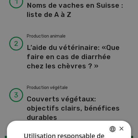
Noms de vaches en Suisse :
liste de A à Z
Production animale
L’aide du vétérinaire: «Que
faire en cas de diarrhée
chez les chèvres ? »
Production végétale
Couverts végétaux:
objectifs clairs, bénéfices
durables
×
Utilisation responsable de