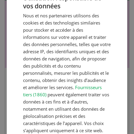
vos données
GERMAN
NOV
JAN
Nous et nos partenaires utilisons des
FRENCH
17
-
26
cookies et des technologies similaires
pour stocker et accéder à des
informations sur votre appareil et traiter
des données personnelles, telles que votre
adresse IP, des identifiants uniques et des
données de navigation, afin de proposer
des publicités et du contenu
personnalisés, mesurer les publicités et le
Cours spécialisé Aquaculture
contenu, obtenir des insights d’audience
et améliorer les services.
Fournisseurs
tiers (1860)
peuvent également traiter vos
Vous élevez des poissons ou songez à le faire?
données à ces fins et à d’autres,
Ce cours vous équipe du savoir nécessaire. Si
notamment en utilisant des données de
vous effectuez aussi un stage pratique, votre
géolocalisation précises et des
diplôme est reconnu officiellement et vous
caractéristiques de l’appareil. Vos choix
habilite à détenir des poissons à titre
s’appliquent uniquement à ce site web.
professionnel.