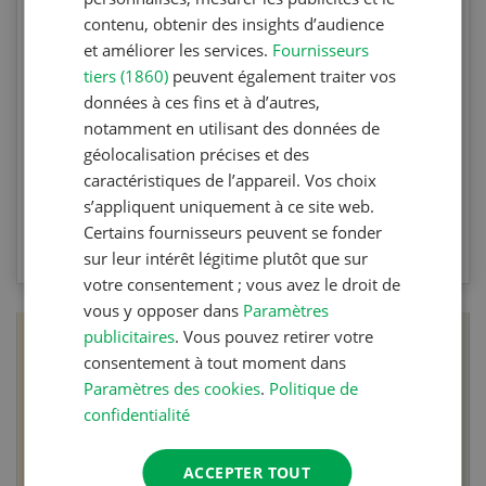
mécanique
contenu, obtenir des insights d’audience
et améliorer les services.
Fournisseurs
Testez vos connaissances en participant à
tiers (1860)
peuvent également traiter vos
l’Agri Quiz de la Revue UFA. Les questions
données à ces fins et à d’autres,
portent sur le désherbage mécanique et les
notamment en utilisant des données de
machines spécifiques.
géolocalisation précises et des
caractéristiques de l’appareil. Vos choix
s’appliquent uniquement à ce site web.
VERS LE QUIZ
Certains fournisseurs peuvent se fonder
sur leur intérêt légitime plutôt que sur
votre consentement ; vous avez le droit de
vous y opposer dans
Paramètres
publicitaires
. Vous pouvez retirer votre
consentement à tout moment dans
Paramètres des cookies
.
Politique de
confidentialité
ACCEPTER TOUT