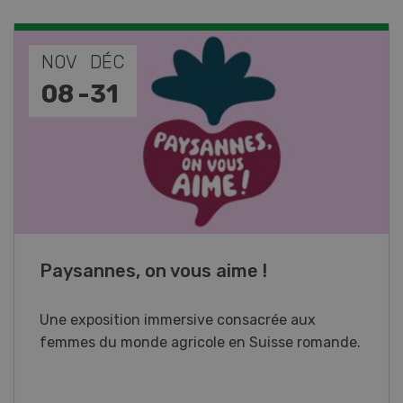
NOV
JAN
17
-
26
Cours spécialisé Aquaculture
Vous élevez des poissons ou songez à le faire?
Ce cours vous équipe du savoir nécessaire. Si
vous effectuez aussi un stage pratique, votre
diplôme est reconnu officiellement et vous