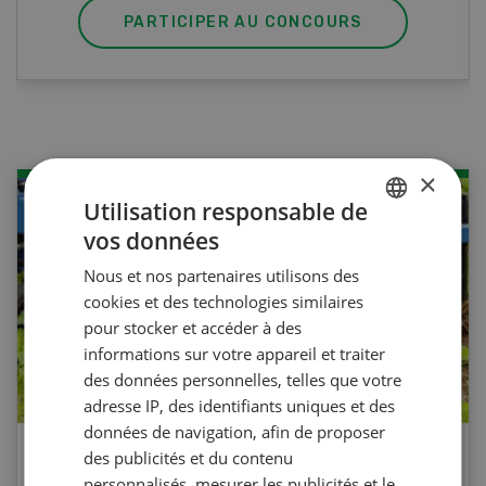
PARTICIPER AU CONCOURS
×
Utilisation responsable de
vos données
GERMAN
Nous et nos partenaires utilisons des
FRENCH
cookies et des technologies similaires
pour stocker et accéder à des
informations sur votre appareil et traiter
des données personnelles, telles que votre
adresse IP, des identifiants uniques et des
données de navigation, afin de proposer
des publicités et du contenu
Agri Quiz sur le désherbage
personnalisés, mesurer les publicités et le