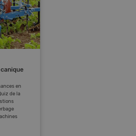
canique
sances en
Quiz de la
stions
erbage
achines