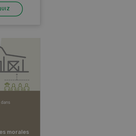
QUIZ
 dans
Articles biologiques
es morales