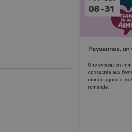
-
11
08
-
31
o Days 2026
Paysannes, on 
r Forstmaschinen vous
Une exposition imm
e aux DemoDays 2026 à
consacrée aux fem
isbach pour des
monde agricole en 
strations en direct et la
romande.
ère suisse du nouveau
ur à 8 roues.