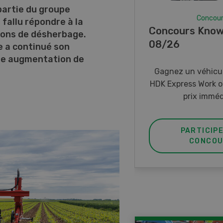
partie du groupe
Concou
 fallu répondre à la
Concours Know
ions de désherbage.
08/26
e a continué son
ne augmentation de
Gagnez un véhicul
HDK Express Work o
prix imméd
PARTICIP
CONCOU