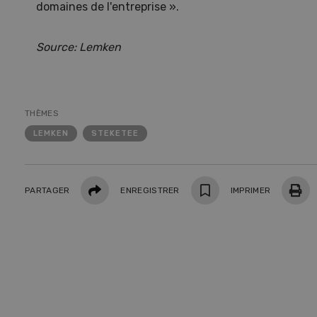
domaines de l'entreprise ».
10
Source: Lemken
THÈMES
Dem
LEMKEN
STEKETEE
Kelle
invit
Partager
Wiedl
PARTAGER
ENREGISTRER
IMPRIMER
démon
premi
porte