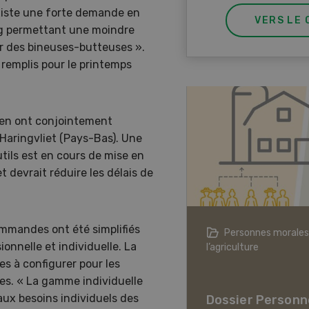
 existe une forte demande en
VERS LE 
ang permettant une moindre
our des bineuses-butteuses ».
remplis pour le printemps
ken ont conjointement
 Haringvliet (Pays-Bas). Une
tils est en cours de mise en
 devrait réduire les délais de
commandes ont été simplifiés
agriculture à l’ère du changement
Personnes morales
ionnelle et individuelle. La
ique
l’agriculture
s à configurer pour les
er L’agriculture à l’ère
ues. « La gamme individuelle
hangement climatique
aux besoins individuels des
Dossier Personn