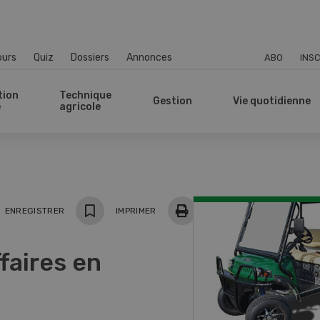
ours
Quiz
Dossiers
Annonces
ABO
INSC
tion
Technique
Gestion
Vie quotidienne
e
agricole
ger
ENREGISTRER
IMPRIMER
faires en