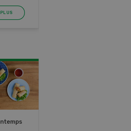
 PLUS
EN SAVOIR PLUS
rintemps
Blancs de poulet sauce
épinards à la crème