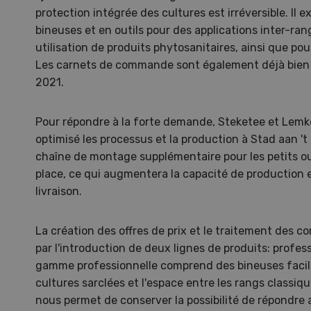
protection intégrée des cultures est irréversible. Il
bineuses et en outils pour des applications inter-r
utilisation de produits phytosanitaires, ainsi que p
Les carnets de commande sont également déjà bien 
2021.
Pour répondre à la forte demande, Steketee et Lem
optimisé les processus et la production à Stad aan 't
chaîne de montage supplémentaire pour les petits ou
place, ce qui augmentera la capacité de production et
livraison.
La création des offres de prix et le traitement des 
Une ferme entre de nouvelles
L’
par l'introduction de deux lignes de produits: profess
mains
climat
gamme professionnelle comprend des bineuses facile
Dossi
cultures sarclées et l'espace entre les rangs classiq
du c
nous permet de conserver la possibilité de répondre 
Une ferme entre de