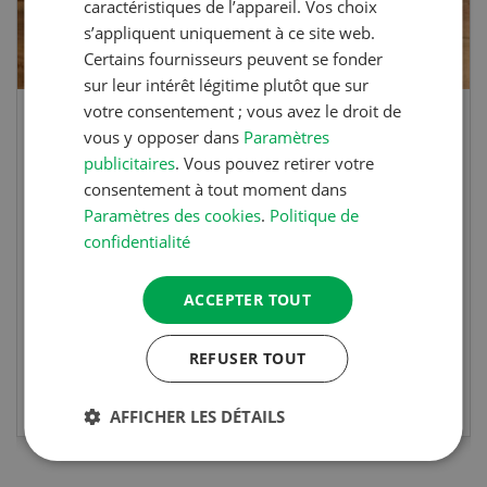
caractéristiques de l’appareil. Vos choix
s’appliquent uniquement à ce site web.
Certains fournisseurs peuvent se fonder
sur leur intérêt légitime plutôt que sur
votre consentement ; vous avez le droit de
Blancs de poulet sauce épinards à la
vous y opposer dans
Paramètres
crème
publicitaires
. Vous pouvez retirer votre
consentement à tout moment dans
Paramètres des cookies
.
Politique de
Blancs de poulet sauce épinards à la
confidentialité
crème. Bon à savoir : pour relever le goût,
agrémenter les tagliatelles d’un peu de beurre
ACCEPTER TOUT
fondu et de poivre.
REFUSER TOUT
EN SAVOIR PLUS
AFFICHER LES DÉTAILS