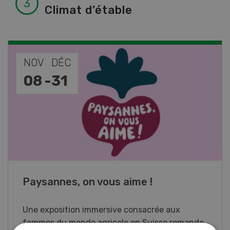
Climat d’étable
NOV
JAN
17
-
26
Cours spécialisé Aquaculture
Vous élevez des poissons ou songez à le faire?
Ce cours vous équipe du savoir nécessaire. Si