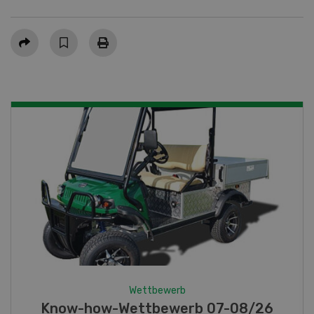
Teilen
erb
Wettbewerb
werb 07-08/26
Fotorätsel 07-08/26