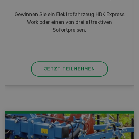
fahrzeug HDK Express
Gewinnen Sie eines von fünf
drei attraktiven
Taschenmessern
isen.
LNEHMEN
JETZT TEILNE