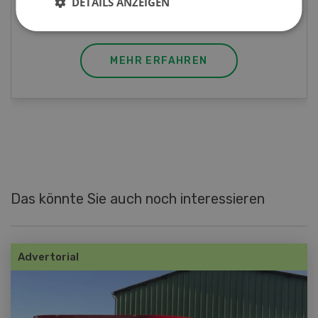
DETAILS ANZEIGEN
Kräuter
MEHR ERFAHREN
Das könnte Sie auch noch interessieren
Advertorial