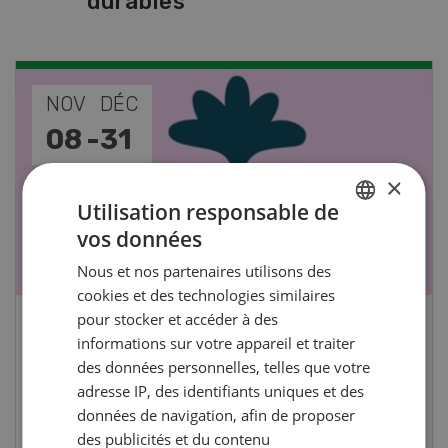
durables
NOV
JAN
17
-
26
×
Utilisation responsable de
vos données
GERMAN
Nous et nos partenaires utilisons des
FRENCH
cookies et des technologies similaires
pour stocker et accéder à des
Cours spécialisé Aquaculture
informations sur votre appareil et traiter
des données personnelles, telles que votre
adresse IP, des identifiants uniques et des
Vous élevez des poissons ou songez à le faire?
données de navigation, afin de proposer
Ce cours vous équipe du savoir nécessaire. Si
des publicités et du contenu
vous effectuez aussi un stage pratique, votre