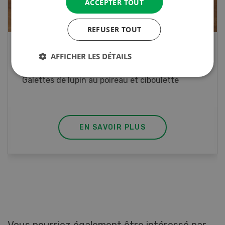
ACCEPTER TOUT
REFUSER TOUT
Rouleaux de printemps
AFFICHER LES DÉTAILS
Rouleaux de printemps aux poulet
EN SAVOIR PLUS