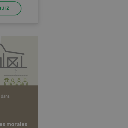
QUIZ
 dans
Articles biologiques
es morales