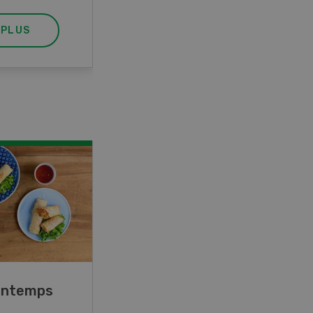
 PLUS
EN SAVOIR PLUS
rintemps
Blancs de poulet sauce
épinards à la crème