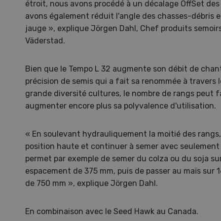
étroit, nous avons procédé à un décalage OffSet de
avons également réduit l'angle des chasses-débris et
jauge », explique Jörgen Dahl, Chef produits semoi
Väderstad.
Bien que le Tempo L 32 augmente son débit de chanti
précision de semis qui a fait sa renommée à travers 
grande diversité cultures, le nombre de rangs peut f
augmenter encore plus sa polyvalence d'utilisation.
« En soulevant hydrauliquement la moitié des rangs,
position haute et continuer à semer avec seulement 
permet par exemple de semer du colza ou du soja su
Une ferme entre de nouvelles
L’
espacement de 375 mm, puis de passer au maïs sur 
mains
climat
de 750 mm », explique Jörgen Dahl.
Dossi
du c
En combinaison avec le Seed Hawk au Canada.
Une ferme entre de