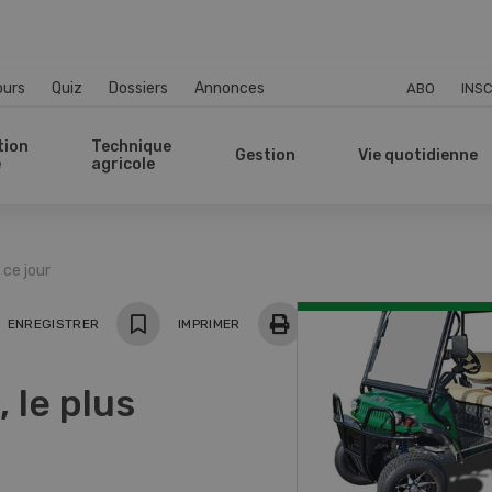
ours
Quiz
Dossiers
Annonces
ABO
INSC
tion
Technique
Gestion
Vie quotidienne
e
agricole
 ce jour
ger
ENREGISTRER
IMPRIMER
 le plus