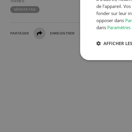
THÈMES
de l’appareil. Vo
VÄDERSTAD
fonder sur leur i
opposer dans
Par
dans
Paramètres 
Partager
PARTAGER
ENREGISTRER
IMPRIMER
AFFICHER LES
S