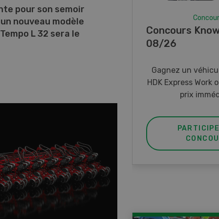
ante pour son semoir
Concou
t un nouveau modèle
Concours Know
 Tempo L 32 sera le
08/26
Gagnez un véhicul
HDK Express Work o
prix imméd
PARTICIP
CONCOU