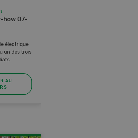
rs
Concours
-how 07-
Photo mystère 07-08/26
Gagnez l’un des cinq couteaux
de poche LANDI
e électrique
u un des trois
iats.
ER AU
PARTICIPER AU
RS
CONCOURS