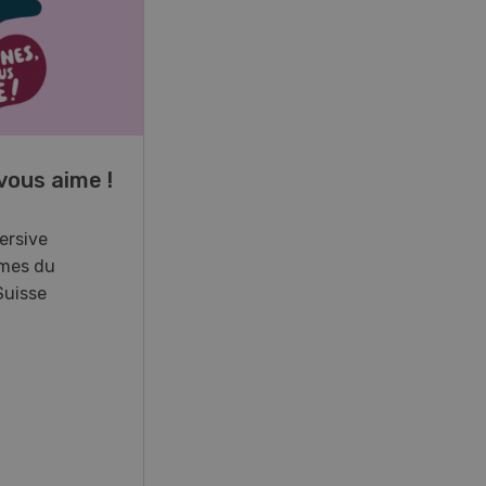
17
-
26
vous aime !
Cours spécialisé
Aquaculture
ersive
mes du
Vous élevez des poissons ou
Suisse
songez à le faire? Ce cours vous
équipe du savoir nécessaire. Si
vous effectuez aussi un stage
pratique, votre diplôme est
reconnu officiellement et vous
habilite à détenir des poissons à
titre professionnel.