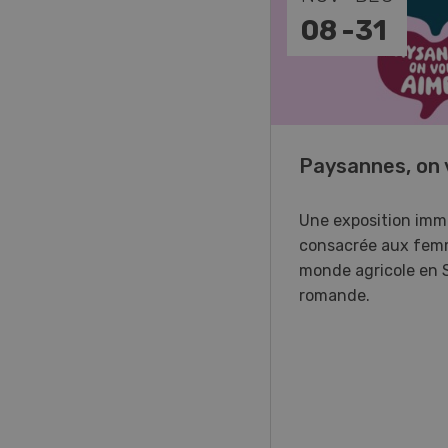
-
11
08
-
31
o Days 2026
Paysannes, on 
r Forstmaschinen vous
Une exposition imm
e aux DemoDays 2026 à
consacrée aux fem
isbach pour des
monde agricole en 
strations en direct et la
romande.
ère suisse du nouveau
ur à 8 roues.