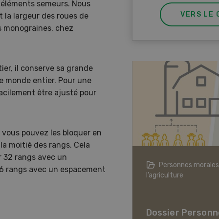
s éléments semeurs. Nous
VERS LE 
 la largeur des roues de
rs monograines, chez
er, il conserve sa grande
le monde entier. Pour une
acilement être ajusté pour
 vous pouvez les bloquer en
la moitié des rangs. Cela
r 32 rangs avec un
agriculture à l’ère du changement
Personnes morales
16 rangs avec un espacement
ique
l’agriculture
er L’agriculture à l’ère
hangement climatique
Dossier Personn