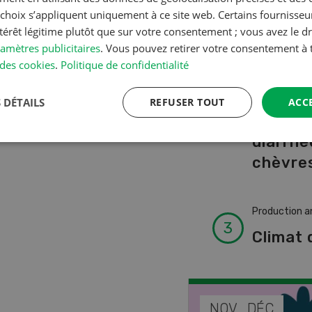
A à Z
s choix s’appliquent uniquement à ce site web. Certains fournisse
ntérêt légitime plutôt que sur votre consentement ; vous avez le dr
amètres publicitaires
. Vous pouvez retirer votre consentement 
Production a
des cookies
.
Politique de confidentialité
L’aide 
vétérin
 DÉTAILS
REFUSER TOUT
ACC
faire e
diarrhé
chèvres
Production a
Climat 
EP
NOV
DÉC