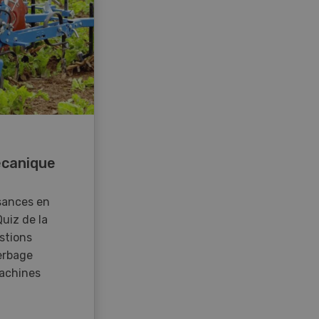
canique
sances en
Quiz de la
stions
erbage
achines