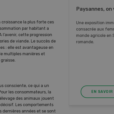
o Days 2026
Paysannes, on 
a croissance la plus forte ces
r Forstmaschinen vous
Une exposition imm
nsommation par habitant a
e aux DemoDays 2026 à
consacrée aux fem
 l’avenir, cette progression
isbach pour des
monde agricole en 
ories de viande. Le succès de
strations en direct et la
romande.
ntes : elle est avantageuse en
ère suisse du nouveau
 de multiples manières et
ur à 8 roues.
 graisse.
s consciente, ce qui a un
Pour les consommateurs, la
EN SAVOIR PLUS
EN SAVOIR
d’élevage des animaux jouent
at décisif. Les comportements
s dernières années et se sont