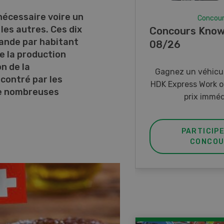
 nécessaire voire un
Concou
les autres. Ces dix
Concours Know
ande par habitant
08/26
e la production
n de la
Gagnez un véhicul
contré par les
HDK Express Work o
de nombreuses
prix imméd
PARTICIP
CONCOU