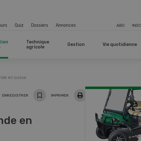
ours
Quiz
Dossiers
Annonces
ABO
INSC
tion
Technique
Gestion
Vie quotidienne
e
agricole
de en suisse
ger
ENREGISTRER
IMPRIMER
nde en