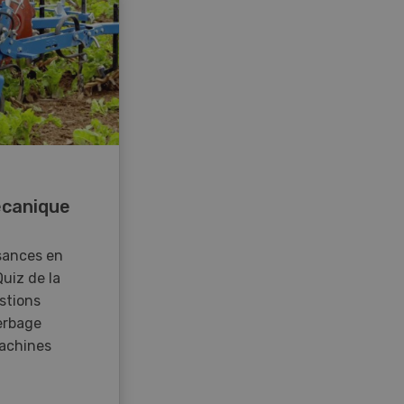
canique
sances en
Quiz de la
stions
erbage
achines