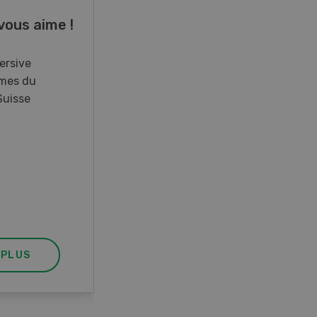
vous aime !
Cours spécialisé
Aquaculture
ersive
mes du
Vous élevez des poissons ou
Suisse
songez à le faire? Ce cours vous
équipe du savoir nécessaire. Si
vous effectuez aussi un stage
pratique, votre diplôme est
reconnu officiellement et vous
habilite à détenir des poissons à
titre professionnel.
 PLUS
EN SAVOIR PLUS