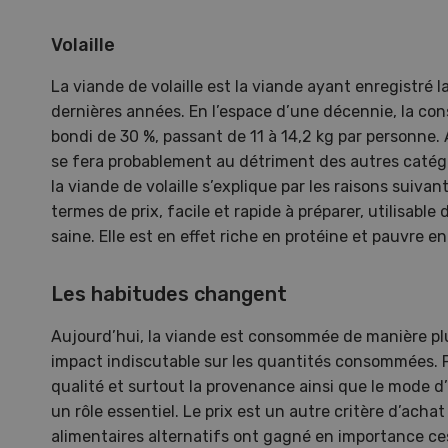
Dem
Volaille
La viande de volaille est la viande ayant enregistré l
Kelle
dernières années. En l’espace d’une décennie, la co
invit
bondi de 30 %, passant de 11 à 14,2 kg par personne. A
Wiedl
se fera probablement au détriment des autres catég
démon
la viande de volaille s’explique par les raisons suiva
premi
termes de prix, facile et rapide à préparer, utilisable
porte
saine. Elle est en effet riche en protéine et pauvre en
Les habitudes changent
Aujourd’hui, la viande est consommée de manière plu
impact indiscutable sur les quantités consommées. 
qualité et surtout la provenance ainsi que le mode 
un rôle essentiel. Le prix est un autre critère d’ach
alimentaires alternatifs ont gagné en importance ce