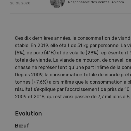
Responsable des ventes, Anicom
20.05.2020
Ces dix dernières années, la consommation de viande
stable. En 2019, elle était de 51 kg par personne. La
(5%), de porc (41%) et de volaille (28%) représenten
totale de viande. La viande de mouton, de cheval, de
chasse ne représentent qu’une part infime de la con
Depuis 2009, la consommation totale de viande prête
tonnes (+7,6%) alors même que la consommation a pl
résultat s’explique par l’accroissement de près de 10
2009 et 2018, qui est ainsi passée de 7,7 millions à 8
Une ferme entre de nouvelles
L’
mains
climat
Evolution
Dossi
du c
Bœuf
Une ferme entre de