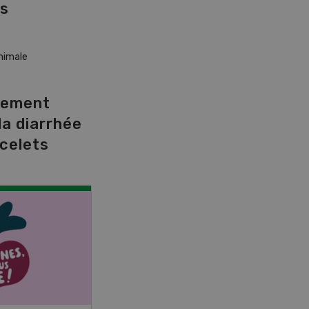
es
nimale
cement
la diarrhée
celets
NOV
JAN
17
-
26