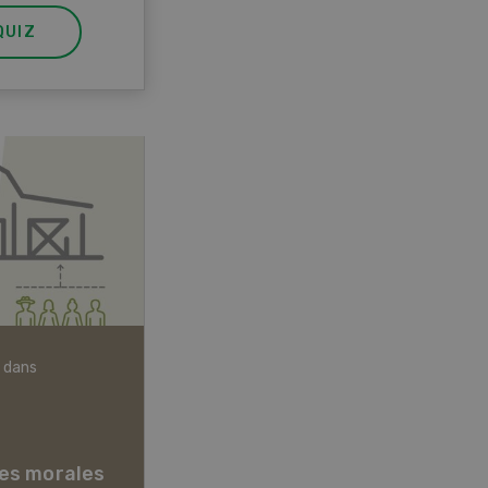
QUIZ
 dans
Articles biologiques
es morales