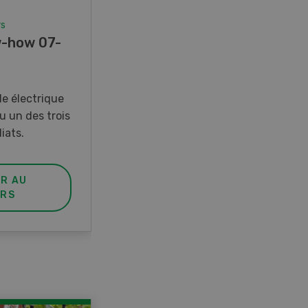
rs
Concours
-how 07-
Photo mystère 07-08/26
Gagnez l’un des cinq couteaux
de poche LANDI
e électrique
u un des trois
iats.
ER AU
PARTICIPER AU
RS
CONCOURS