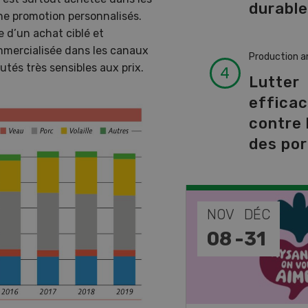
durabl
ne promotion personnalisés.
 d’un achat ciblé et
mmercialisée dans les canaux
Production a
putés très sensibles aux prix.
Lutter
effica
contre 
des por
EP
NOV
DÉC
-
11
08
-
31