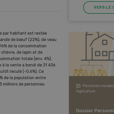
VERS LE 
 par habitant est restée
 viande de bœuf (22%), de veau
t 96% de la consommation
 chèvre, de lapin et de
sommation totale (env. 4%).
 à la vente a bondi de 31 436
utôt reculé (-0,6%). Ce
 % de la population entre
,5 millions de personnes.
agriculture à l’ère du changement
Personnes morales
ique
l’agriculture
er L’agriculture à l’ère
hangement climatique
Dossier Personn