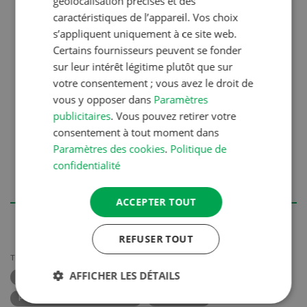
géolocalisation précises et des
Jabot rempli après s’être alimenté ?
caractéristiques de l’appareil. Vos choix
s’appliquent uniquement à ce site web.
La mangeoire estelle entièrement vidée au
Certains fournisseurs peuvent se fonder
moins 1x par jour ?
sur leur intérêt légitime plutôt que sur
Surveiller les poussines qui montent sur les
votre consentement ; vous avez le droit de
vous y opposer dans
Paramètres
chaînes.
publicitaires
. Vous pouvez retirer votre
consentement à tout moment dans
Contrôler régulièrement l’état de santé (MTool).
Paramètres des cookies
.
Politique de
confidentialité
Comparer une fois par semaine la croissance
effective et la courbe idéale.
ACCEPTER TOUT
REFUSER TOUT
THÈMES
AFFICHER LES DÉTAILS
VOLAILLE
POULE D'ÉLEVAGE
PROGRAMME D’ÉCLAIRAGE
POULETTE