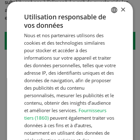
substituent pas à l’aliment. Le grit de quartz aide les
×
animaux à digérer ces matériaux riches en fibres et à
Utilisation responsable de
entraîner les muscles du gésier.
vos données
GERMAN
Nous et nos partenaires utilisons des
FRENCH
Pour une bonne gestion
cookies et des technologies similaires
pour stocker et accéder à des
informations sur votre appareil et traiter
Passages de contrôle au début 4x à 5x par jour
des données personnelles, telles que votre
; dès la 5 e semaine de vie 2x par jour :
adresse IP, des identifiants uniques et des
Contrôle de l’eau
données de navigation, afin de proposer
des publicités et du contenu
Présence de plumes dans la litière
personnalisés, mesurer les publicités et le
contenu, obtenir des insights d’audience
Dégâts au plumage
et améliorer les services.
Fournisseurs
tiers (1860)
peuvent également traiter vos
Qualité de l’air
données à ces fins et à d’autres,
Litière sèche
notamment en utilisant des données de