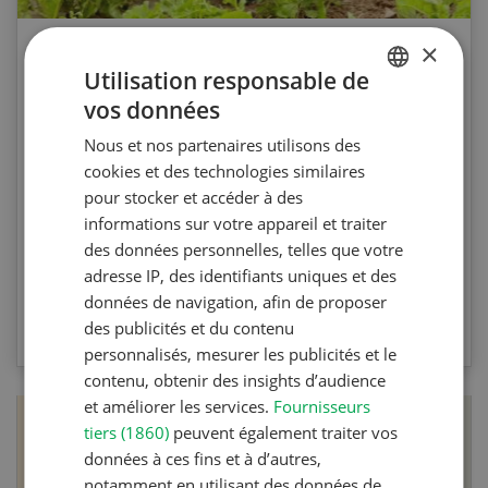
×
Agri Quiz sur le désherbage
Utilisation responsable de
mécanique
vos données
GERMAN
Nous et nos partenaires utilisons des
FRENCH
Testez vos connaissances en participant à
cookies et des technologies similaires
l’Agri Quiz de la Revue UFA. Les questions
pour stocker et accéder à des
portent sur le désherbage mécanique et les
informations sur votre appareil et traiter
machines spécifiques.
des données personnelles, telles que votre
adresse IP, des identifiants uniques et des
données de navigation, afin de proposer
VERS LE QUIZ
des publicités et du contenu
personnalisés, mesurer les publicités et le
contenu, obtenir des insights d’audience
et améliorer les services.
Fournisseurs
tiers (1860)
peuvent également traiter vos
données à ces fins et à d’autres,
notamment en utilisant des données de