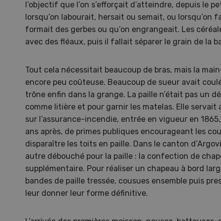
l’objectif que l’on s’efforçait d’atteindre, depuis le pe
lorsqu’on labourait, hersait ou semait, ou lorsqu’on f
formait des gerbes ou qu’on engrangeait. Les céréale
avec des fléaux, puis il fallait séparer le grain de la 
Tout cela nécessitait beaucoup de bras, mais la main
encore peu coûteuse. Beaucoup de sueur avait coulé
trône enfin dans la grange. La paille n’était pas un déc
comme litière et pour garnir les matelas. Elle servait au
sur l’assurance-incendie, entrée en vigueur en 1865, 
ans après, de primes publiques encourageant les couv
disparaître les toits en paille. Dans le canton d’Argo
autre débouché pour la paille : la confection de cha
supplémentaire. Pour réaliser un chapeau à bord large,
bandes de paille tressée, cousues ensemble puis pre
leur donner leur forme définitive.
Emi
pom