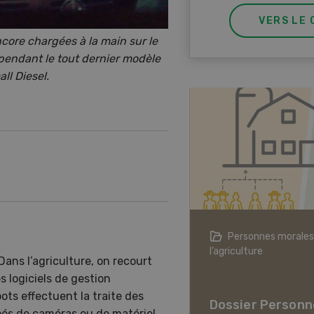
VERS LE 
encore chargées à la main sur le
ependant le tout dernier modèle
ll Diesel.
agriculture à l’ère du changement
Personnes morales
ique
l’agriculture
Dans l’agriculture, on recourt
er L’agriculture à l’ère
s logiciels de gestion
hangement climatique
ots effectuent la traite des
Dossier Personn
és de caméras ou de matériel