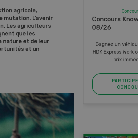
tion agricole,
Concou
e mutation. L’avenir
Concours Know
n. Les agriculteurs
08/26
ignent que les
a nature et de leur
Gagnez un véhicul
ortunités et un
HDK Express Work o
prix imméd
PARTICIP
CONCOU