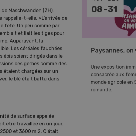
-
11
08
-
31
près de Maschwanden (ZH):
 rappelle-t-elle. «L’arrivée de
ne fête. Un peu comme par
blait et liait les tiges pour
amp. Auparavant, la
ible. Les céréales fauchées
o Days 2026
Paysannes, on 
 épis soient dirigés dans le
essions ces gerbes comme des
r Forstmaschinen vous
Une exposition imm
les étaient chargées sur un
e aux DemoDays 2026 à
consacrée aux fem
er, le blé était battu dans
isbach pour des
monde agricole en 
strations en direct et la
romande.
ère suisse du nouveau
ur à 8 roues.
L’unité de surface appelée
t être travaillée en un jour.
e 2500 et 3600 m 2. C’était