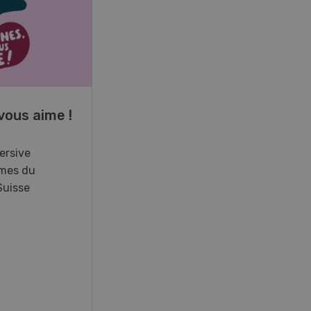
17
-
26
vous aime !
Cours spécialisé
Aquaculture
ersive
mes du
Vous élevez des poissons ou
Suisse
songez à le faire? Ce cours vous
équipe du savoir nécessaire. Si
vous effectuez aussi un stage
pratique, votre diplôme est
reconnu officiellement et vous
habilite à détenir des poissons à
titre professionnel.