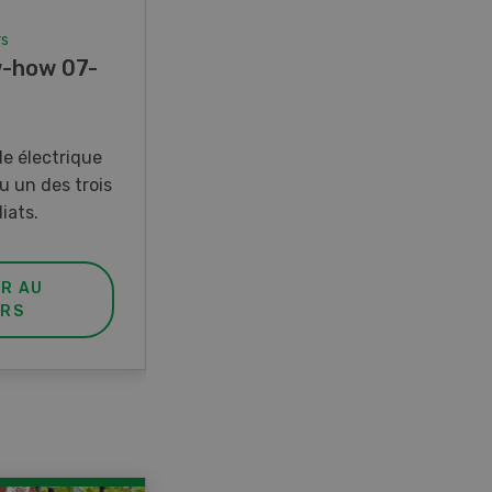
rs
Concours
-how 07-
Photo mystère 07-08/26
Gagnez l’un des cinq couteaux
de poche LANDI
e électrique
u un des trois
iats.
ER AU
PARTICIPER AU
RS
CONCOURS