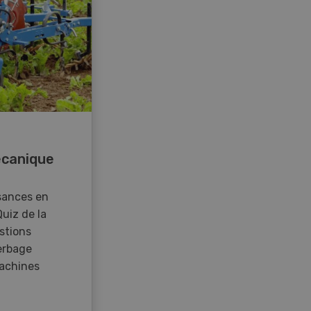
canique
sances en
Quiz de la
stions
erbage
achines