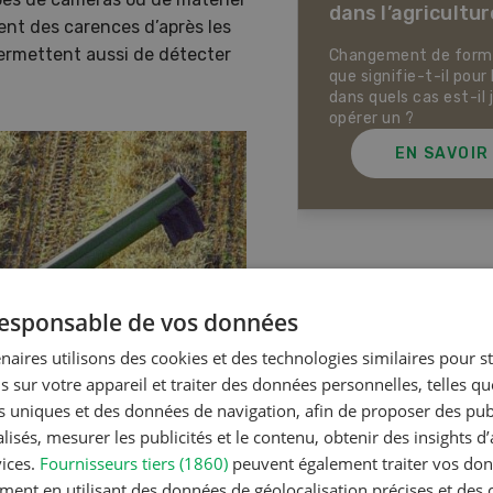
dans l’agricultur
ectives pour la production
nt des carences d’après les
ale et la production animale
permettent aussi de détecter
sse. Pistes pour se protéger
Changement de forme 
 la chaleur, la sécheresse ainsi
que signifie-t-il pour 
ontre les phénomènes
dans quels cas est-il 
rologiques extrêmes.
opérer un ?
EN SAVOIR PLUS
EN SAVOIR
Articles les plus lue
 responsable de vos données
naires utilisons des cookies et des technologies similaires pour s
s sur votre appareil et traiter des données personnelles, telles q
Production a
nts uniques et des données de navigation, afin de proposer des publ
Noms d
isés, mesurer les publicités et le contenu, obtenir des insights d
en Suiss
vices.
Fournisseurs tiers (1860)
peuvent également traiter vos donn
ment en utilisant des données de géolocalisation précises et des 