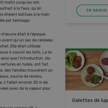
tit matin jusqu’au soir,
auchait à la faux, qu’on
EN SAVOIR PLUS
EN SAVOIR
s étaient battues à la main
balle par tamisage.
-d’œuvre était à l’époque
 avant qu’un sac de céréales
het. Elle était utilisée
ssi à couvrir les toits. La loi
ainsi que l’introduction, dix
ertures en tuiles, ont fait
vie, des familles trouvèrent un
peaux, source de revenu
 il fallait environ 30 m de
ssées avec de la vapeur pour
ncé de veau aux
Galettes de lup
mes