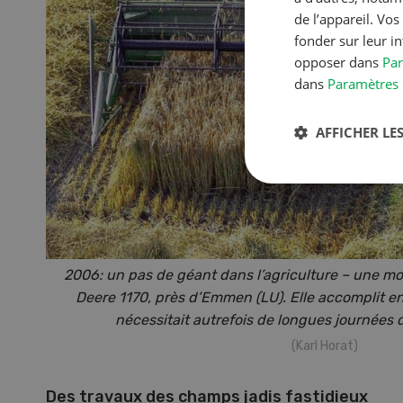
de l’appareil. Vo
fonder sur leur i
opposer dans
Par
dans
Paramètres 
AFFICHER LES
2006: un pas de géant dans l’agriculture – une 
Deere 1170, près d’Emmen (LU). Elle accomplit e
nécessitait autrefois de longues journées
(Karl Horat)
Des travaux des champs jadis fastidieux
S