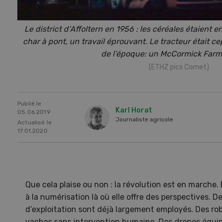
Le district d’Affoltern en 1956 : les céréales étaient 
char à pont, un travail éprouvant. Le tracteur était c
de l’époque: un McCormick Farma
(ETHZ pics Comet)
Publié le
Karl Horat
05.06.2019
Journaliste agricole
Actualisé le
17.01.2020
Une ferme entre de nouvelles
L’
mains
climat
Que cela plaise ou non : la révolution est en marche. 
Dossi
à la numérisation là où elle offre des perspectives. De
du c
d’exploitation sont déjà largement employés. Des rob
Une ferme entre de
vaches sans intervention humaine. Des drones équip