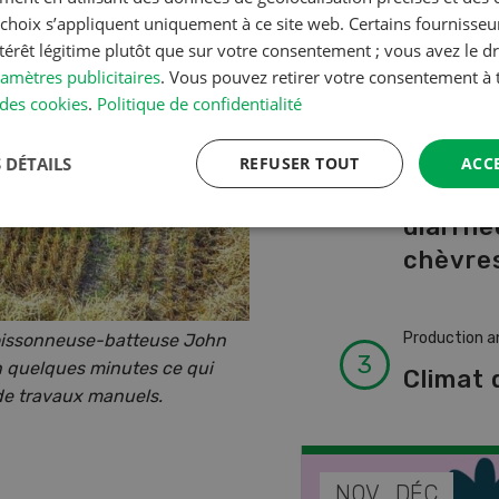
A à Z
s choix s’appliquent uniquement à ce site web. Certains fournisse
ntérêt légitime plutôt que sur votre consentement ; vous avez le dr
amètres publicitaires
. Vous pouvez retirer votre consentement 
Production a
des cookies
.
Politique de confidentialité
L’aide 
vétérin
 DÉTAILS
REFUSER TOUT
ACC
faire e
diarrhé
chèvres
Production a
moissonneuse-batteuse John
n quelques minutes ce qui
Climat 
 de travaux manuels.
EP
NOV
DÉC