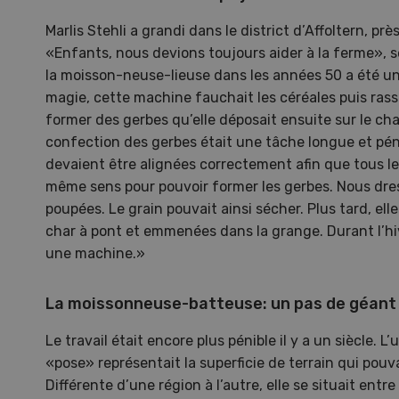
10
Marlis Stehli a grandi dans le district d’Affoltern, 
«Enfants, nous devions toujours aider à la ferme», se
la moisson-neuse-lieuse dans les années 50 a été u
magie, cette machine fauchait les céréales puis rassem
former des gerbes qu’elle déposait ensuite sur le ch
confection des gerbes était une tâche longue et pén
Dem
devaient être alignées correctement afin que tous les
même sens pour pouvoir former les gerbes. Nous dr
Kelle
poupées. Le grain pouvait ainsi sécher. Plus tard, el
invit
char à pont et emmenées dans la grange. Durant l’hiv
Wiedl
une machine.»
démon
premi
La moissonneuse-batteuse: un pas de géant
porte
Le travail était encore plus pénible il y a un siècle. 
«pose» représentait la superficie de terrain qui pouvai
Différente d’une région à l’autre, elle se situait entr