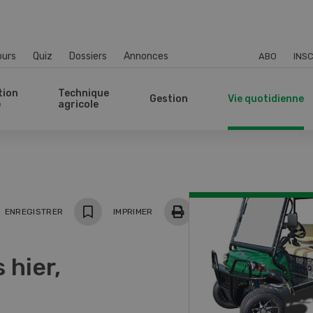
ours
Quiz
Dossiers
Annonces
ABO
INSC
tion
Technique
Gestion
Vie quotidienne
e
agricole
ger
ENREGISTRER
IMPRIMER
 hier,