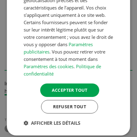
géolocalisation précises et des
dans le temps (croissance et floraison) est la
caractéristiques de l’appareil. Vos choix
base d’un bon design de jardin.
s’appliquent uniquement à ce site web.
• Choisissez des couleurs assorties à votre
Certains fournisseurs peuvent se fonder
maison pour établir un lien entre jardin et
sur leur intérêt légitime plutôt que sur
maison.
votre consentement ; vous avez le droit de
• Votre jardin paraîtra plus grand s’il intègre des
vous y opposer dans
Paramètres
éléments du paysage qui attirent le regard.
publicitaires
. Vous pouvez retirer votre
• Essayez de définir un fil rouge dans votre
consentement à tout moment dans
concept de jardin afin de créer une unité.
Paramètres des cookies
.
Politique de
confidentialité
Informations complémentaires:
ACCEPTER TOUT
https://www.lifestyleandmore.ch/
REFUSER TOUT
THÈMES
AFFICHER LES DÉTAILS
AMÉNAGEMENT DU JARDIN