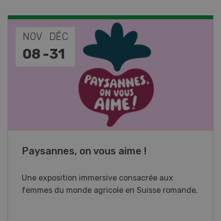
NOV
JAN
17
-
26
Cours spécialisé Aquaculture
Vous élevez des poissons ou songez à le faire?
Ce cours vous équipe du savoir nécessaire. Si
vous effectuez aussi un stage pratique, votre
diplôme est reconnu officiellement et vous