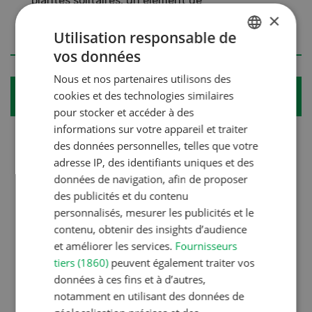
plantes solitaires, un élément de
×
décoration ou un banc pour transformer
Utilisation responsable de
l’obscurité en un joli jardin.
vos données
GERMAN
Nous et nos partenaires utilisons des
FRENCH
cookies et des technologies similaires
Le saviez-vous ?
pour stocker et accéder à des
informations sur votre appareil et traiter
• Les plantes aux couleurs claires (froides)
des données personnelles, telles que votre
plantées au fond du jardin paraissent plus
adresse IP, des identifiants uniques et des
éloignées et donnent ainsi l’illusion d’un jardin
données de navigation, afin de proposer
plus grand. Les feuillages sombres et les
des publicités et du contenu
couleurs vives telles que le rouge ou orange
personnalisés, mesurer les publicités et le
font l’effet inverse.
contenu, obtenir des insights d’audience
• L’aspect strict d’un jardin géométrique peut
et améliorer les services.
Fournisseurs
être atténué par un jeu de couleurs vives et de
tiers (1860)
peuvent également traiter vos
formes variées.
données à ces fins et à d’autres,
notamment en utilisant des données de
• Planifier l’évolution des différentes plantes