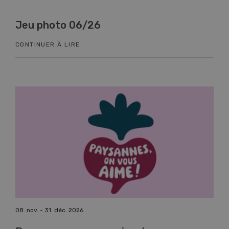
Jeu photo 06/26
Kn
CONTINUER À LIRE
CON
08. nov. - 31. déc. 2026
17. n