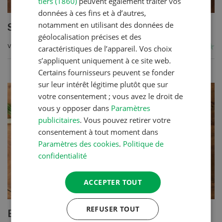
tiers (1860)
peuvent également traiter vos
données à ces fins et à d’autres,
notamment en utilisant des données de
Salée du Val d’Illiez
géolocalisation précises et des
VERS LA RECETTE
caractéristiques de l’appareil. Vos choix
s’appliquent uniquement à ce site web.
Certains fournisseurs peuvent se fonder
sur leur intérêt légitime plutôt que sur
votre consentement ; vous avez le droit de
vous y opposer dans
Paramètres
publicitaires
. Vous pouvez retirer votre
consentement à tout moment dans
Paramètres des cookies
.
Politique de
confidentialité
ACCEPTER TOUT
REFUSER TOUT
Escalope forestière à l’Emmental